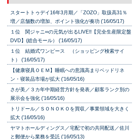
スタートトゥデイ16年3月期／「ZOZO」取扱高31％
増／店舗数の増加、ポイント強化が奏功 ('16/05/17)
１位 関ジャニ∞の元気が出るLIVE!!【完全生産限定盤
DVD】(総合モール） ('16/05/17)
１位 結婚式ワンピース （ショッピング検索サイ
ト） ('16/05/17)
【健康寝具ＯＥＭ】睡眠への意識高まりベッドリネ
ン・寝装品市場が拡大 ('16/05/16)
さが美／３カ年中期経営方針を発表／顧客ランク別の
展示会を強化 ('16/05/16)
トリドール／ＳＯＮＯＫＯを買収／事業領域を大きく
拡大 ('16/05/16)
ヤマトホールディングス／宅配で初の共同配送／佐川
と郵便から業務を受託 ('16/05/13)