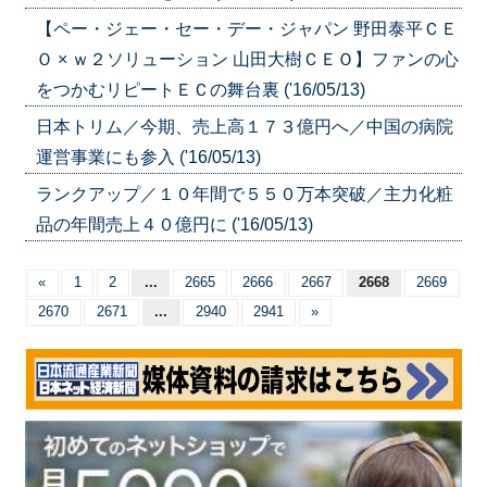
【ペー・ジェー・セー・デー・ジャパン 野田泰平ＣＥ
Ｏ × ｗ２ソリューション 山田大樹ＣＥＯ】ファンの心
をつかむリピートＥＣの舞台裏 ('16/05/13)
日本トリム／今期、売上高１７３億円へ／中国の病院
運営事業にも参入 ('16/05/13)
ランクアップ／１０年間で５５０万本突破／主力化粧
品の年間売上４０億円に ('16/05/13)
«
1
2
...
2665
2666
2667
2668
2669
2670
2671
...
2940
2941
»