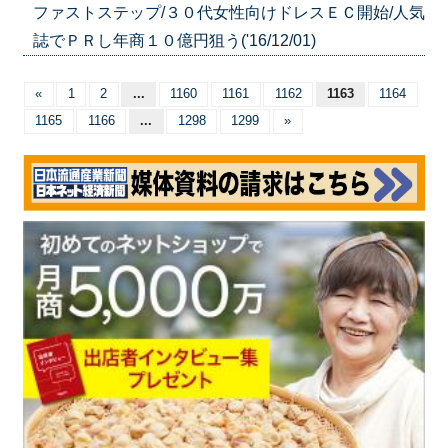
ファストステップ/３０代女性向けドレスＥＣ開始/人気
誌でＰＲし年商１０億円狙う('16/12/01)
«
1
2
...
1160
1161
1162
1163
1164
1165
1166
...
1298
1299
»