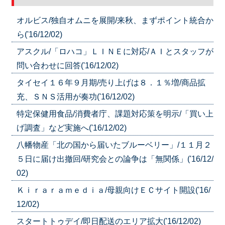
オルビス/独自オムニを展開/来秋、まずポイント統合か
ら('16/12/02)
アスクル/「ロハコ」ＬＩＮＥに対応/ＡＩとスタッフが
問い合わせに回答('16/12/02)
タイセイ１６年９月期/売り上げは８．１％増/商品拡
充、ＳＮＳ活用が奏功('16/12/02)
特定保健用食品/消費者庁、課題対応策を明示/「買い上
げ調査」など実施へ('16/12/02)
八幡物産「北の国から届いたブルーベリー」/１１月２
５日に届け出撤回/研究会との論争は「無関係」('16/12/
02)
Ｋｉｒａｒａｍｅｄｉａ/母親向けＥＣサイト開設('16/
12/02)
スタートトゥデイ/即日配送のエリア拡大('16/12/02)