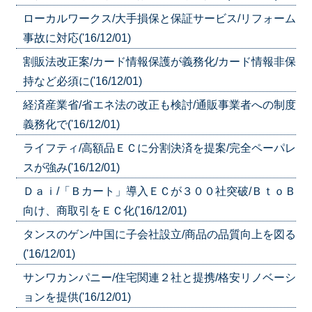
ローカルワークス/大手損保と保証サービス/リフォーム
事故に対応('16/12/01)
割販法改正案/カード情報保護が義務化/カード情報非保
持など必須に('16/12/01)
経済産業省/省エネ法の改正も検討/通販事業者への制度
義務化で('16/12/01)
ライフティ/高額品ＥＣに分割決済を提案/完全ペーパレ
スが強み('16/12/01)
Ｄａｉ/「Ｂカート」導入ＥＣが３００社突破/ＢｔｏＢ
向け、商取引をＥＣ化('16/12/01)
タンスのゲン/中国に子会社設立/商品の品質向上を図る
('16/12/01)
サンワカンパニー/住宅関連２社と提携/格安リノベーシ
ョンを提供('16/12/01)