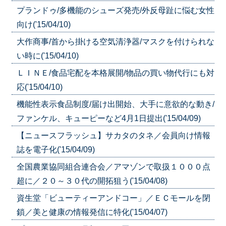
プランドゥ/多機能のシューズ発売/外反母趾に悩む女性
向け('15/04/10)
大作商事/首から掛ける空気清浄器/マスクを付けられな
い時に('15/04/10)
ＬＩＮＥ/食品宅配を本格展開/物品の買い物代行にも対
応('15/04/10)
機能性表示食品制度/届け出開始、大手に意欲的な動き/
ファンケル、キューピーなど4月1日提出('15/04/09)
【ニュースフラッシュ】サカタのタネ／会員向け情報
誌を電子化('15/04/09)
全国農業協同組合連合会／アマゾンで取扱１０００点
超に／２０～３０代の開拓狙う('15/04/08)
資生堂「ビューティーアンドコー」／ＥＣモールを閉
鎖／美と健康の情報発信に特化('15/04/07)