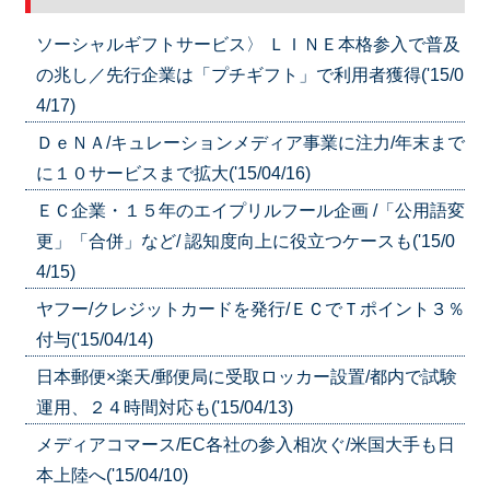
ソーシャルギフトサービス〉 ＬＩＮＥ本格参入で普及
の兆し／先行企業は「プチギフト」で利用者獲得('15/0
4/17)
ＤｅＮＡ/キュレーションメディア事業に注力/年末まで
に１０サービスまで拡大('15/04/16)
ＥＣ企業・１５年のエイプリルフール企画 /「公用語変
更」「合併」など/ 認知度向上に役立つケースも('15/0
4/15)
ヤフー/クレジットカードを発行/ＥＣでＴポイント３％
付与('15/04/14)
日本郵便×楽天/郵便局に受取ロッカー設置/都内で試験
運用、２４時間対応も('15/04/13)
メディアコマース/EC各社の参入相次ぐ/米国大手も日
本上陸へ('15/04/10)