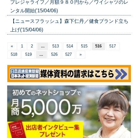
プレジャライフ／月額９８０円から／ワイシャツのレ
ンタル開始('15/04/06)
【ニュースフラッシュ】森下仁丹／健食ブランド立ち
上げ('15/04/06)
«
1
2
...
513
514
515
516
517
518
519
...
526
527
»