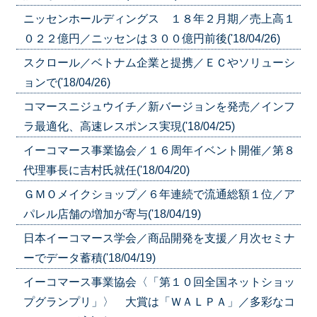
ニッセンホールディングス １８年２月期／売上高１
０２２億円／ニッセンは３００億円前後('18/04/26)
スクロール／ベトナム企業と提携／ＥＣやソリューシ
ョンで('18/04/26)
コマースニジュウイチ／新バージョンを発売／インフ
ラ最適化、高速レスポンス実現('18/04/25)
イーコマース事業協会／１６周年イベント開催／第８
代理事長に吉村氏就任('18/04/20)
ＧＭＯメイクショップ／６年連続で流通総額１位／ア
パレル店舗の増加が寄与('18/04/19)
日本イーコマース学会／商品開発を支援／月次セミナ
ーでデータ蓄積('18/04/19)
イーコマース事業協会〈「第１０回全国ネットショッ
プグランプリ」〉 大賞は「ＷＡＬＰＡ」／多彩なコ