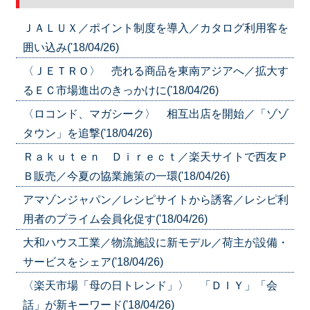
ＪＡＬＵＸ／ポイント制度を導入／カタログ利用客を
囲い込み('18/04/26)
〈ＪＥＴＲＯ〉 売れる商品を東南アジアへ／拡大す
るＥＣ市場進出のきっかけに('18/04/26)
〈ロコンド、マガシーク〉 相互出店を開始／「ゾゾ
タウン」を追撃('18/04/26)
Ｒａｋｕｔｅｎ Ｄｉｒｅｃｔ／楽天サイトで西友Ｐ
Ｂ販売／今夏の協業施策の一環('18/04/26)
アマゾンジャパン／レシピサイトから誘客／レシピ利
用者のプライム会員化促す('18/04/26)
大和ハウス工業／物流施設に新モデル／荷主が設備・
サービスをシェア('18/04/26)
〈楽天市場「母の日トレンド」〉 「ＤＩＹ」「会
話」が新キーワード('18/04/26)