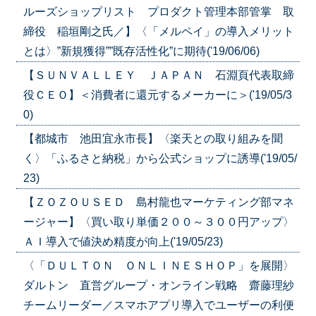
ルーズショップリスト プロダクト管理本部管掌 取
締役 稲垣剛之氏／】〈「メルペイ」の導入メリット
とは〉”新規獲得””既存活性化”に期待('19/06/06)
【ＳＵＮＶＡＬＬＥＹ ＪＡＰＡＮ 石淵頁代表取締
役ＣＥＯ】＜消費者に還元するメーカーに＞('19/05/3
0)
【都城市 池田宜永市長】〈楽天との取り組みを聞
く〉「ふるさと納税」から公式ショップに誘導('19/05/
23)
【ＺＯＺＯＵＳＥＤ 島村龍也マーケティング部マネ
ージャー】〈買い取り単価２００～３００円アップ〉
ＡＩ導入で値決め精度が向上('19/05/23)
〈「ＤＵＬＴＯＮ ＯＮＬＩＮＥＳＨＯＰ」を展開〉
ダルトン 直営グループ・オンライン戦略 齋藤理紗
チームリーダー／スマホアプリ導入でユーザーの利便