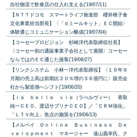
自社物流で飲食店の仕入れ支える('19/07/11)
【ＮＴＴドコモ スマートライフ推進部 櫻井稚子食
文化事業担当部長】〈「ｄミールキット」ＥＣ開始〉
体験通じコミュニケーション醸成('19/07/04)
【コーセープロビジョン 杉崎洋代表取締役社長】
〈コーセー初の通販事業子会社として展開〉コーセー
ならではのＥＣ通じた接客('19/06/27)
【リンクシステム 小林一洋代表取締役】〈１９年９
月期の売上高は前期比２０％増の３６億円に〉販売会
社から製造側へシフト('19/06/20)
【ｌａ ｂｅｌｌｅ ｖｉｅ（ラべルヴィー） 香取
純一ＣＥＯ、渡辺サブリナＣＥＯ】／「ＣＲＭ強化」
「ＬＴＶ向上」焦点の施策を('19/06/13)
【メルペイ Ｏｎｌｉｎｅ Ｂｕｓｉｎｅｓｓ Ｄｅ
ｖｅｌｏｐｍｅｎｔ マネージャー 遠山義幸氏、ク