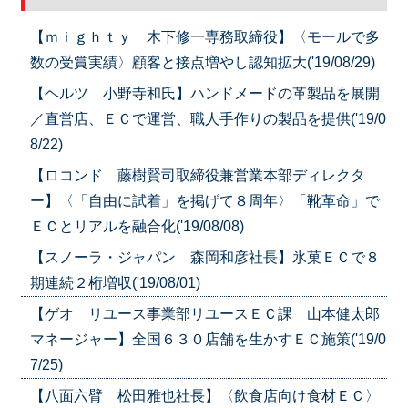
【ｍｉｇｈｔｙ 木下修一専務取締役】〈モールで多
数の受賞実績〉顧客と接点増やし認知拡大('19/08/29)
【ヘルツ 小野寺和氏】ハンドメードの革製品を展開
／直営店、ＥＣで運営、職人手作りの製品を提供('19/0
8/22)
【ロコンド 藤樹賢司取締役兼営業本部ディレクタ
ー】〈「自由に試着」を掲げて８周年〉「靴革命」で
ＥＣとリアルを融合化('19/08/08)
【スノーラ・ジャパン 森岡和彦社長】氷菓ＥＣで８
期連続２桁増収('19/08/01)
【ゲオ リユース事業部リユースＥＣ課 山本健太郎
マネージャー】全国６３０店舗を生かすＥＣ施策('19/0
7/25)
【八面六臂 松田雅也社長】〈飲食店向け食材ＥＣ〉