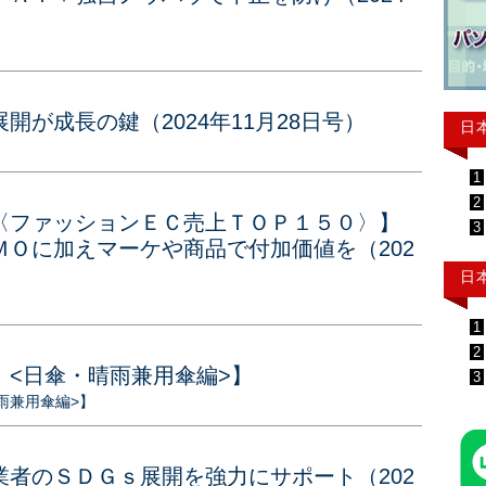
が成長の鍵（2024年11月28日号）
日
1
2
〈ファッションＥＣ売上ＴＯＰ１５０〉】
3
Ｏに加えマーケや商品で付加価値を（202
日
1
2
 <日傘・晴雨兼用傘編>】
3
雨兼用傘編>】
者のＳＤＧｓ展開を強力にサポート（202