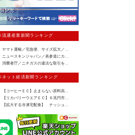
本流通産業新聞ランキング
ヤマト運輸／宅急便、サイズ拡大／…
ニュースキンジャパン／表参道にカ…
消費者庁／ニチガスの違法な取引を…
本ネット経済新聞ランキング
【コーヒーＥＣ】止まらない原料高…
【リカバリーウエアＥＣ】６兆円市…
【拡大する冷凍宅配食】 ナッシュ…