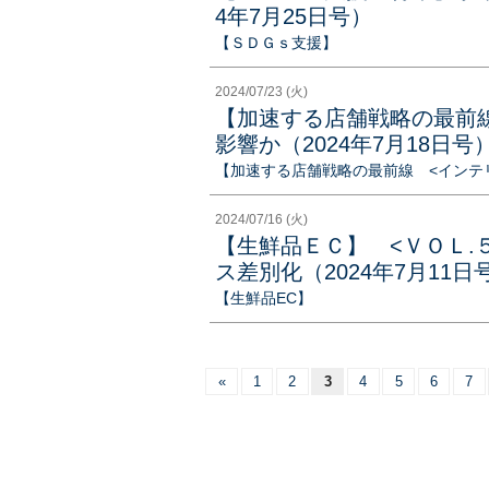
4年7月25日号）
【ＳＤＧｓ支援】
2024/07/23 (火)
【加速する店舗戦略の最前
影響か（2024年7月18日号
【加速する店舗戦略の最前線 <インテ
2024/07/16 (火)
【生鮮品ＥＣ】 <ＶＯＬ.
ス差別化（2024年7月11日
【生鮮品EC】
«
1
2
3
4
5
6
7