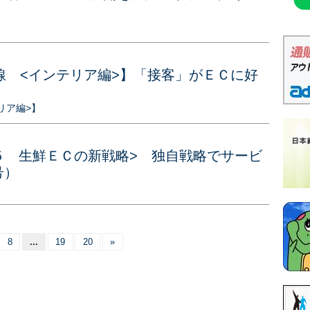
線 <インテリア編>】「接客」がＥＣに好
）
リア編>】
５ 生鮮ＥＣの新戦略> 独自戦略でサービ
号）
8
...
19
20
»