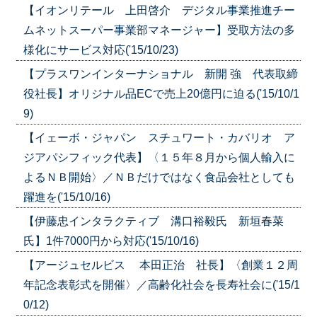
【イオンリテール 上田啓介 デジタル事業推進チー
ムネットスーパー事業部マネージャー】受取方法の多
様化にサービス対応('15/10/23)
【プラスワンインターナショナル 新開 強 代表取締
役社長】オリジナル品ECで売上20億円に迫る('15/10/1
9)
【イェーボ・ジャパン スチュワート・カバリオ ア
ジアパシフィック代表】〈１５年８月から個人輸入に
よるＮＢ開始〉／ＮＢだけではなく食品会社としても
躍進を('15/10/16)
【伊藤忠インタラクティブ 溝口裕毅氏 新垣春菜
氏】1件7000円から対応('15/10/16)
【アージュセルビス 本田正治 社長】〈創業１２周
年記念表彰式を開催〉／高齢化社会を長寿社会に('15/1
0/12)