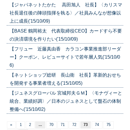
【ジャパネットたかた 高田旭人 社長】〈カリスマ
社長退任後の陣頭指揮を執る〉／社員みんなが想像以
上に成長('15/10/09)
【BASE 鶴岡裕太 代表取締役CEO】カードすら不要
の決済環境を作りたい('15/10/09)
【フリュー 近藤真由香 カラコン事業推進部リーダ
ー】クーポン、レビューサイトで若年層人気('15/10/0
6)
【ネットショップ総研 長山衛 社長】革新的おせち
を開発する事業者増える('15/10/05)
【ジュネスグローバル 宮城邦夫ＧＭ】〈モナヴィーと
統合、業績好調〉／日本のジュネスとして盤石の体制
整備へ('15/10/02)
«
1
2
...
70
71
72
73
74
75