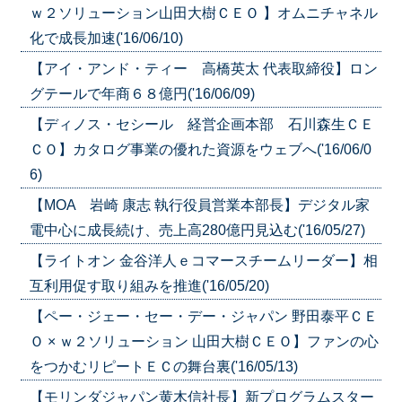
ｗ２ソリューション山田大樹ＣＥＯ 】オムニチャネル
化で成長加速('16/06/10)
【アイ・アンド・ティー 高橋英太 代表取締役】ロン
グテールで年商６８億円('16/06/09)
【ディノス・セシール 経営企画本部 石川森生ＣＥ
ＣＯ】カタログ事業の優れた資源をウェブへ('16/06/0
6)
【MOA 岩崎 康志 執行役員営業本部長】デジタル家
電中心に成長続け、売上高280億円見込む('16/05/27)
【ライトオン 金谷洋人ｅコマースチームリーダー】相
互利用促す取り組みを推進('16/05/20)
【ペー・ジェー・セー・デー・ジャパン 野田泰平ＣＥ
Ｏ × ｗ２ソリューション 山田大樹ＣＥＯ】ファンの心
をつかむリピートＥＣの舞台裏('16/05/13)
【モリンダジャパン黄木信社長】新プログラムスター