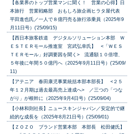
【各業界のトップ営業マンに聞く！ 営業の心得】日
本旅行 営業戦略部 おもしろ旅企画ヒラタ屋代表
平田進也氏／一人で８億円売る旅行添乗員（2025年9
月11日号）('25/09/15)
【西日本旅客鉄道 デジタルソリューション本部 Ｗ
ＥＳＴＥＲモール推進室 宮武弘幸氏】 <「ＷＥＳ
ＴＥＲモール」好調要因を聞く> 流通額１０倍増、
５年後に年間５０億円へ（2025年9月11日号）('25/09/
11)
【アテニア 春田康児事業統括本部本部長】 <２５
年１２月期は過去最高売上達成へ> ／三つの「つな
がり」が根幹に（2025年9月4日号）('25/09/04)
【小林和則社長】ニュースキンジャパン／安定的で継
続的な成長を（2025年8月21日号）('25/09/01)
【ＺＯＺＯ ブランド営業本部 本部長 松田健氏】