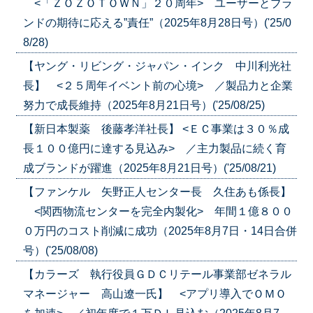
<「ＺＯＺＯＴＯＷＮ」２０周年> ユーザーとブラ
ンドの期待に応える”責任”（2025年8月28日号）('25/0
8/28)
【ヤング・リビング・ジャパン・インク 中川利光社
長】 <２５周年イベント前の心境> ／製品力と企業
努力で成長維持（2025年8月21日号）('25/08/25)
【新日本製薬 後藤孝洋社長】 <ＥＣ事業は３０％成
長１００億円に達する見込み> ／主力製品に続く育
成ブランドが躍進（2025年8月21日号）('25/08/21)
【ファンケル 矢野正人センター長 久住あも係長】
<関西物流センターを完全内製化> 年間１億８００
０万円のコスト削減に成功（2025年8月7日・14日合併
号）('25/08/08)
【カラーズ 執行役員ＧＤＣリテール事業部ゼネラル
マネージャー 高山遼一氏】 <アプリ導入でＯＭＯ