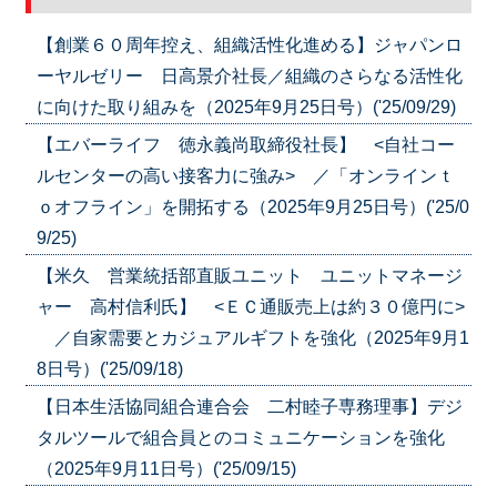
【創業６０周年控え、組織活性化進める】ジャパンロ
ーヤルゼリー 日高景介社長／組織のさらなる活性化
に向けた取り組みを（2025年9月25日号）('25/09/29)
【エバーライフ 徳永義尚取締役社長】 <自社コー
ルセンターの高い接客力に強み> ／「オンラインｔ
ｏオフライン」を開拓する（2025年9月25日号）('25/0
9/25)
【米久 営業統括部直販ユニット ユニットマネージ
ャー 高村信利氏】 <ＥＣ通販売上は約３０億円に>
／自家需要とカジュアルギフトを強化（2025年9月1
8日号）('25/09/18)
【日本生活協同組合連合会 二村睦子専務理事】デジ
タルツールで組合員とのコミュニケーションを強化
（2025年9月11日号）('25/09/15)