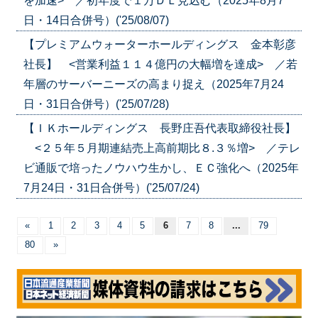
を加速> ／初年度で１万ＤＬ見込む（2025年8月7
日・14日合併号）('25/08/07)
【プレミアムウォーターホールディングス 金本彰彦
社長】 <営業利益１１４億円の大幅増を達成> ／若
年層のサーバーニーズの高まり捉え（2025年7月24
日・31日合併号）('25/07/28)
【ＩＫホールディングス 長野庄吾代表取締役社長】
<２５年５月期連結売上高前期比８.３％増> ／テレ
ビ通販で培ったノウハウ生かし、ＥＣ強化へ（2025年
7月24日・31日合併号）('25/07/24)
«
1
2
3
4
5
6
7
8
...
79
80
»