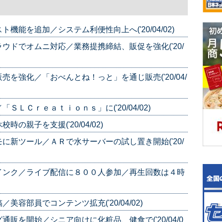
能を追加／システム利便性向上へ('20/04/02)
ウドでオムニ対応／業務提携締結、販促を強化('20/
を強化／「おべんとね！っと」を通じ販売('20/04/
ＬＣｒｅａｔｉｏｎｓ」に('20/04/02)
親子を支援('20/04/02)
に新ツール／ＡＲで水サーバーの試し置き開始('20/
インク／ライブ配信に８００人参加／再生回数は４時
容部員でコンテンツ拡充('20/04/02)
販を開始／シニア向けに化粧品、健食で('20/04/0