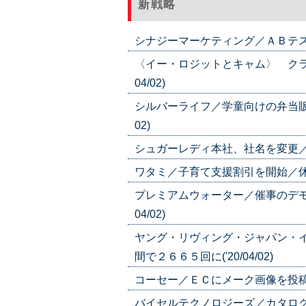
新戦略
シナジーマーケティング／ＡＢテスト機
〈イー・ロジットとキャム〉 クラ
04/02)
シルバーライフ／学童向けの弁当販売
02)
シュガーレディ本社、社名を変更／「Ｓ
ワタミ／子育て支援割引を開始／休校時の
プレミアムウォーター／催事のデモ
04/02)
ヤング・リヴィング・ジャパン・
間で２６６５回に('20/04/02)
コーセー／ＥＣにメーク画像を投稿／美
バイセルテクノロジーズ／カタログ通