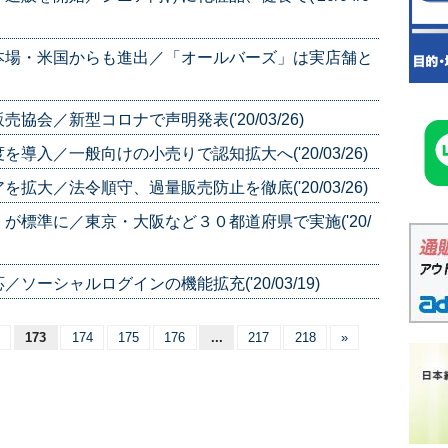
本場・米国からも進出／「オールバーズ」は実店舗と
会／新型コロナで声明発表('20/03/26)
入／一般向けの小売りで認知拡大へ('20/03/26)
大／法令順守、過量販売防止を徹底('20/03/26)
が標準に／東京・大阪など３０都道府県で実施('20/
ーシャルログインの機能拡充('20/03/19)
173
174
175
176
...
217
218
»