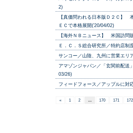
2)
【真価問われる日本版Ｄ２Ｃ】 
ＥＣで本格展開('20/04/02)
【海外ＮＢニュース】 米国訪問販売協
Ｅ．Ｃ．Ｓ総合研究所／特約店制度を導
サンコー／山陰、九州に営業エリアを拡
アマゾンジャパン／「玄関前配送」
03/26)
フィードフォース／アップルに対応／ソ
«
1
2
...
170
171
172