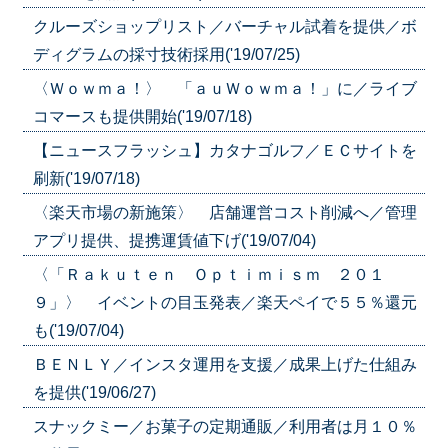
クルーズショップリスト／バーチャル試着を提供／ボ
ディグラムの採寸技術採用('19/07/25)
〈Ｗｏｗｍａ！〉 「ａｕＷｏｗｍａ！」に／ライブ
コマースも提供開始('19/07/18)
【ニュースフラッシュ】カタナゴルフ／ＥＣサイトを
刷新('19/07/18)
〈楽天市場の新施策〉 店舗運営コスト削減へ／管理
アプリ提供、提携運賃値下げ('19/07/04)
〈「Ｒａｋｕｔｅｎ Ｏｐｔｉｍｉｓｍ ２０１
９」〉 イベントの目玉発表／楽天ペイで５５％還元
も('19/07/04)
ＢＥＮＬＹ／インスタ運用を支援／成果上げた仕組み
を提供('19/06/27)
スナックミー／お菓子の定期通販／利用者は月１０％