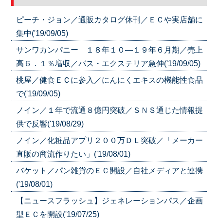
ピーチ・ジョン／通販カタログ休刊／ＥＣや実店舗に
集中('19/09/05)
サンワカンパニー １８年１０―１９年６月期／売上
高６．１％増収／バス・エクステリア急伸('19/09/05)
桃屋／健食ＥＣに参入／にんにくエキスの機能性食品
で('19/09/05)
ノイン／１年で流通８億円突破／ＳＮＳ通じた情報提
供で反響('19/08/29)
ノイン／化粧品アプリ２００万ＤＬ突破／「メーカー
直販の商流作りたい」('19/08/01)
バケット／パン雑貨のＥＣ開設／自社メディアと連携
('19/08/01)
【ニュースフラッシュ】ジェネレーションパス／企画
型ＥＣを開設('19/07/25)