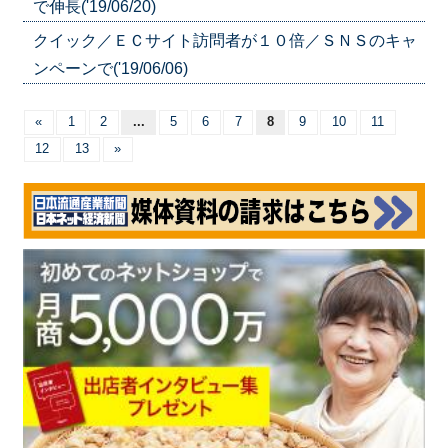
で伸長('19/06/20)
クイック／ＥＣサイト訪問者が１０倍／ＳＮＳのキャ
ンペーンで('19/06/06)
«
1
2
...
5
6
7
8
9
10
11
12
13
»