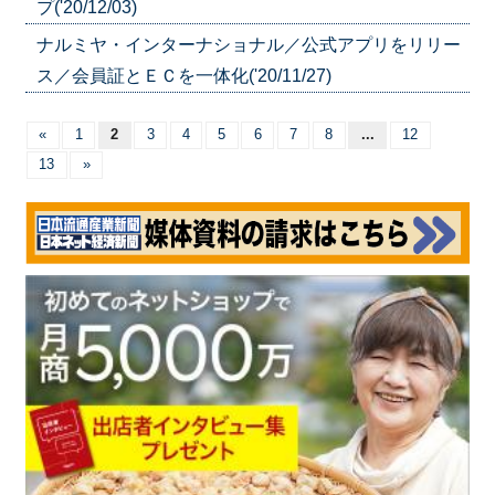
プ('20/12/03)
ナルミヤ・インターナショナル／公式アプリをリリー
ス／会員証とＥＣを一体化('20/11/27)
«
1
2
3
4
5
6
7
8
...
12
13
»