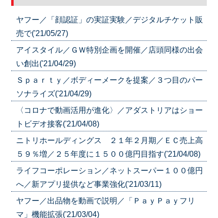
ヤフー／「顔認証」の実証実験／デジタルチケット販
売で('21/05/27)
アイスタイル／ＧＷ特別企画を開催／店頭同様の出会
い創出('21/04/29)
Ｓｐａｒｔｙ／ボディーメークを提案／３つ目のパー
ソナライズ('21/04/29)
〈コロナで動画活用が進化〉／アダストリアはショー
トビデオ接客('21/04/08)
ニトリホールディングス ２１年２月期／ＥＣ売上高
５９％増／２５年度に１５００億円目指す('21/04/08)
ライフコーポレーション／ネットスーパー１００億円
へ／新アプリ提供など事業強化('21/03/11)
ヤフー／出品物を動画で説明／「ＰａｙＰａｙフリ
マ」機能拡張('21/03/04)