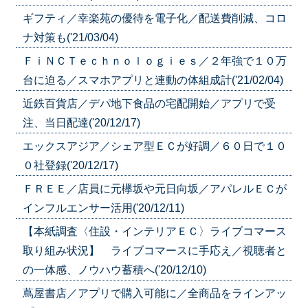
ギフティ／幸楽苑の優待を電子化／配送費削減、コロ
ナ対策も('21/03/04)
ＦｉＮＣＴｅｃｈｎｏｌｏｇｉｅｓ／２年強で１０万
台に迫る／スマホアプリと連動の体組成計('21/02/04)
近鉄百貨店／デパ地下食品の宅配開始／アプリで受
注、当日配達('20/12/17)
エックスアジア／シェア型ＥＣが好調／６０日で１０
０社登録('20/12/17)
ＦＲＥＥ／店員に元欅坂や元日向坂／アパレルＥＣが
インフルエンサー活用('20/12/11)
【本紙調査〈住設・インテリアＥＣ〉ライブコマース
取り組み状況】 ライブコマースに手応え／視聴者と
の一体感、ノウハウ蓄積へ('20/12/10)
蔦屋書店／アプリで購入可能に／全商品をラインアッ