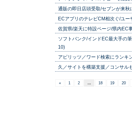
通販の即日店頭受取/セブンが来秋に参入
ECアプリのテレビCM相次ぐ/ユーザー
佐賀県/楽天に特設ページ/県内EC事業者
ソフトバンク/インドEC最大手の筆頭
10)
アピリッツ／ワード検索にランキング機能
久／サイトを構築支援／コンサルもパッケ
«
1
2
...
18
19
20