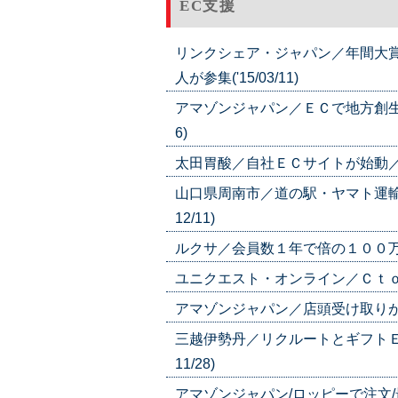
EC支援
リンクシェア・ジャパン／年間大
人が参集('15/03/11)
アマゾンジャパン／ＥＣで地方創生に
6)
太田胃酸／自社ＥＣサイトが始動／健康
山口県周南市／道の駅・ヤマト運輸
12/11)
ルクサ／会員数１年で倍の１００万人／
ユニクエスト・オンライン／ＣｔｏＣサ
アマゾンジャパン／店頭受け取りが加速
三越伊勢丹／リクルートとギフトＥ
11/28)
アマゾンジャパン/ロッピーで注文/最短