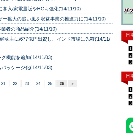
/家電量販やHCも強化('14/11/10)
拡大の追い風を収益事業の推進力に('14/11/10)
の商品紹介('14/11/10)
日
株主に/677億円出資し、インド市場に先鞭('14/11/
1
2
を追加('14/11/03)
3
ージ化('14/11/03)
日
21
22
23
24
25
26
»
1
2
3