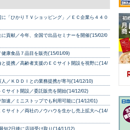
賞に「ひかりＴＶショッピング」／ＥＣ企業ら４４０
貢献／今年、全国で出品セミナーを開催('15/02/0
食品７品目を販売('15/01/09)
と提携／高齢者支援のＥＣサイト開設を視野に('14/
ＫＤＤＩとの業務提携が寄与('14/12/10)
イト開設／委託販売を開始('14/12/02)
／ミニストップでも利用可能に('14/12/01)
Ｃサイト／両社のノウハウを生かし売上拡大へ('14/
2日後に店頭受け取り('14/11/12)