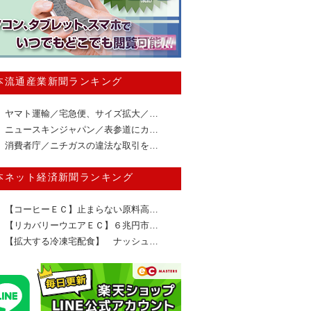
本流通産業新聞ランキング
ヤマト運輸／宅急便、サイズ拡大／…
ニュースキンジャパン／表参道にカ…
消費者庁／ニチガスの違法な取引を…
本ネット経済新聞ランキング
【コーヒーＥＣ】止まらない原料高…
【リカバリーウエアＥＣ】６兆円市…
【拡大する冷凍宅配食】 ナッシュ…