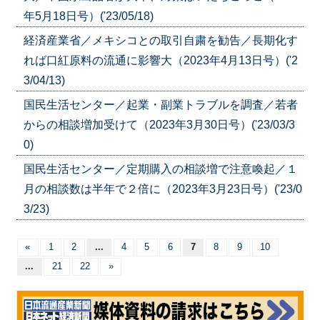
年5月18日号）('23/05/18)
経済産業省／メキシコとの取引自粛を勧告／長期化す
れば口紅原料の流通に影響大（2023年4月13日号）('2
3/04/13)
国民生活センター／起業・副業トラブルを調査／若者
からの相談増加受けて（2023年3月30日号）('23/03/3
0)
国民生活センター／定期購入の相談増で注意喚起／１
月の相談数は半年で２倍に（2023年3月23日号）('23/0
3/23)
«
1
2
...
4
5
6
7
8
9
10
...
21
22
»