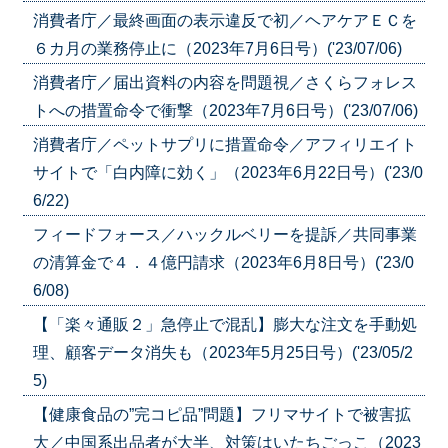
消費者庁／最終画面の表示違反で初／ヘアケアＥＣを
６カ月の業務停止に（2023年7月6日号）('23/07/06)
消費者庁／届出資料の内容を問題視／さくらフォレス
トへの措置命令で衝撃（2023年7月6日号）('23/07/06)
消費者庁／ペットサプリに措置命令／アフィリエイト
サイトで「白内障に効く」（2023年6月22日号）('23/0
6/22)
フィードフォース／ハックルベリーを提訴／共同事業
の清算金で４．４億円請求（2023年6月8日号）('23/0
6/08)
【「楽々通販２」急停止で混乱】膨大な注文を手動処
理、顧客データ消失も（2023年5月25日号）('23/05/2
5)
【健康食品の”完コピ品”問題】フリマサイトで被害拡
大／中国系出品者が大半、対策はいたちごっこ（2023