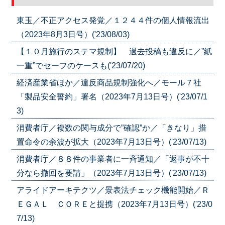
東玉／不正アクセス発覚／１２４４件の個人情報流出
（2023年8月3日号）('23/08/03)
【１０月施行のステマ規制】 過去投稿も違反に／”紙
一重”でセーフのケースも('23/07/20)
経済産業省ほか／違反商品規制強化へ／モール７社
「製品安全誓約」署名（2023年7月13日号）('23/07/1
3)
消費者庁／複数の関与成分で”確認”か／「きなり」措
置命令の余波が拡大（2023年7月13日号）('23/07/13)
消費者庁／８８件の事業者に一斉通知／「返事が不十
分なら撤回を要請」（2023年7月13日号）('23/07/13)
アライドアーキテクツ／景表法チェック機能開始／Ｒ
ＥＧＡＬ ＣＯＲＥと提携（2023年7月13日号）('23/0
7/13)