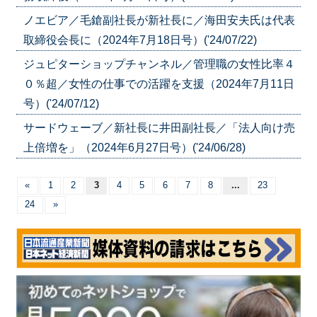
ノエビア／毛鎗副社長が新社長に／海田安夫氏は代表
取締役会長に（2024年7月18日号）('24/07/22)
ジュピターショップチャンネル／管理職の女性比率４
０％超／女性の仕事での活躍を支援（2024年7月11日
号）('24/07/12)
サードウェーブ／新社長に井田副社長／「法人向け売
上倍増を」（2024年6月27日号）('24/06/28)
«
1
2
3
4
5
6
7
8
...
23
24
»