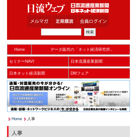
Home
データ販売の「ネット経済研究所」
セミナーNAVI
日本流通産業新聞
日本ネット経済新聞
DMフェア
Home
人事
人事