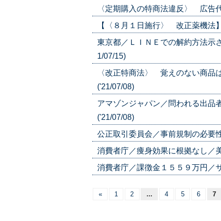
〈定期購入の特商法違反〉 広告代理店も
【〈８月１日施行〉 改正薬機法】 「
東京都／ＬＩＮＥでの解約方法示さ
1/07/15)
〈改正特商法〉 覚えのない商品
('21/07/08)
アマゾンジャパン／問われる出品
('21/07/08)
公正取引委員会／事前規制の必要性提示
消費者庁／痩身効果に根拠なし／美容ＥＣ
消費者庁／課徴金１５５９万円／サルーテ
«
1
2
...
4
5
6
7