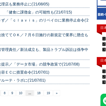
業務停止に('21/08/05)
健食に課徴金」の可能性も('21/07/15)
ず／「ｃｌａｖｉｓ」のリベイロに業務停止命令('2
日
は捨ててＯＫ／７月６日施行の新規定で業界に懸念も
1
2
者管理責任／新法成立も、製品トラブル訴訟は係争中
3
日
／「データ市場」の競争政策で('21/07/08)
1
に措置命令('21/07/01)
2
・ラボに('21/07/01)
3
8
9
10
...
18
19
»