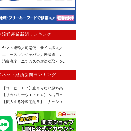
本流通産業新聞ランキング
ヤマト運輸／宅急便、サイズ拡大／…
ニュースキンジャパン／表参道にカ…
消費者庁／ニチガスの違法な取引を…
本ネット経済新聞ランキング
【コーヒーＥＣ】止まらない原料高…
【リカバリーウエアＥＣ】６兆円市…
【拡大する冷凍宅配食】 ナッシュ…