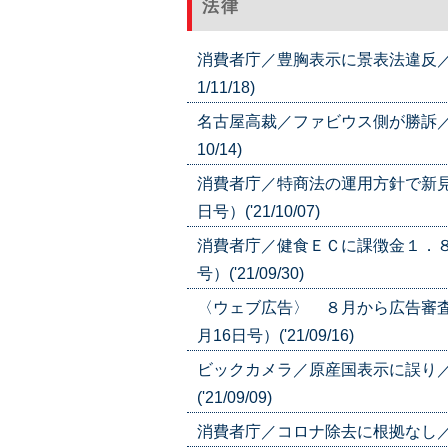
法律
消費者庁／豊胸表示に景表法違反／イン
1/11/18)
名古屋高裁／ファビウス側が勝訴／定期
10/14)
消費者庁／特商法の運用方針で新見
日号）('21/10/07)
消費者庁／健食ＥＣに課徴金１．８
号）('21/09/30)
〈ウェブ広告〉 ８月から広告審査
月16日号）('21/09/16)
ビックカメラ／原産国表示に誤り／
('21/09/09)
消費者庁／コロナ除去に根拠なし／マクセ