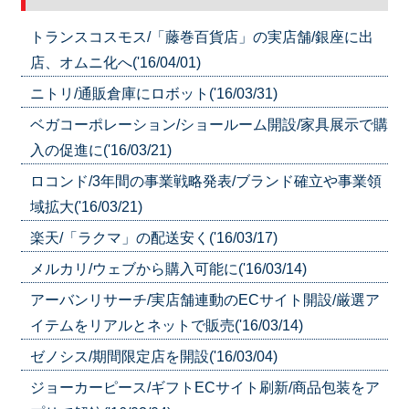
トランスコスモス/「藤巻百貨店」の実店舗/銀座に出
店、オムニ化へ('16/04/01)
ニトリ/通販倉庫にロボット('16/03/31)
ベガコーポレーション/ショールーム開設/家具展示で購
入の促進に('16/03/21)
ロコンド/3年間の事業戦略発表/ブランド確立や事業領
域拡大('16/03/21)
楽天/「ラクマ」の配送安く('16/03/17)
メルカリ/ウェブから購入可能に('16/03/14)
アーバンリサーチ/実店舗連動のECサイト開設/厳選ア
イテムをリアルとネットで販売('16/03/14)
ゼノシス/期間限定店を開設('16/03/04)
ジョーカーピース/ギフトECサイト刷新/商品包装をア