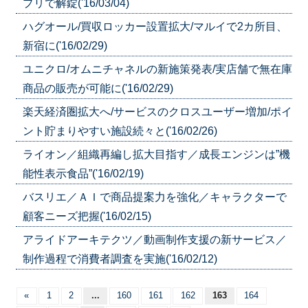
プリで解錠('16/03/04)
ハグオール/買収ロッカー設置拡大/マルイで2カ所目、
新宿に('16/02/29)
ユニクロ/オムニチャネルの新施策発表/実店舗で無在庫
商品の販売が可能に('16/02/29)
楽天経済圏拡大へ/サービスのクロスユーザー増加/ポイ
ント貯まりやすい施設続々と('16/02/26)
ライオン／組織再編し拡大目指す／成長エンジンは”機
能性表示食品”('16/02/19)
バスリエ／ＡＩで商品提案力を強化／キャラクターで
顧客ニーズ把握('16/02/15)
アライドアーキテクツ／動画制作支援の新サービス／
制作過程で消費者調査を実施('16/02/12)
«
1
2
...
160
161
162
163
164