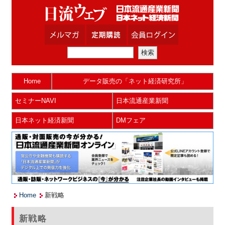
Home
データ販売の「ネット経済研究所」
セミナーNAVI
日本流通産業新聞
日本ネット経済新聞
DMフェア
Home
新戦略
新戦略