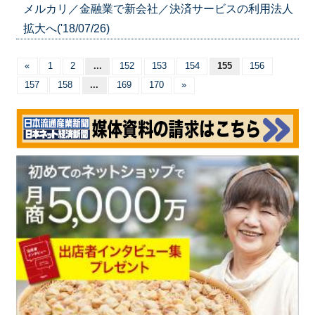
メルカリ／金融業で新会社／決済サービスの利用法人
拡大へ('18/07/26)
«
1
2
...
152
153
154
155
156
157
158
...
169
170
»