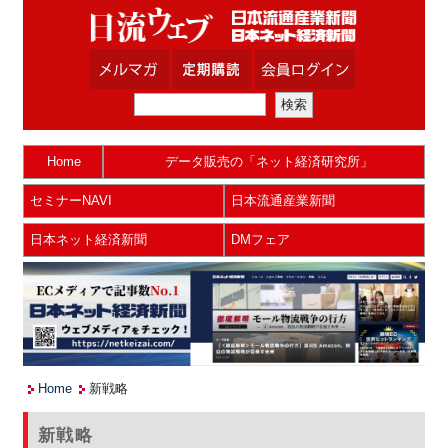
Home
データ販売の「ネット経済研究所」
セミナーNAVI
日本流通産業新聞
日本ネット経済新聞
DMフェア
Home
新戦略
新戦略