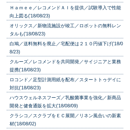
Ｈａｍｅｅ／レコメンドＡＩを提供／試験導入で性能
向上図る('18/08/23)
オリックス／新物流施設が竣工／ロボットの無料レン
タルも('18/08/23)
白鳩／送料無料を廃止／宅配便は２１０円値下げ('18/0
8/23)
クルーズ／レコメンドを共同開発／サイジニアと業務
提携('18/08/23)
ロコンド／足型計測用紙を配布／スタートトゥデイに
対抗('18/08/23)
ハウスウェルネスフーズ／乳酸菌事業を強化／新商品
開発と健食通販を拡大('18/08/09)
クラシコ／スクラブをＥＣ展開／リネン風合いの新素
材('18/08/02)