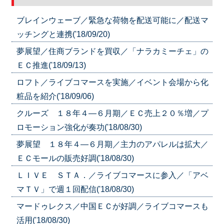
ブレインウェーブ／緊急な荷物を配送可能に／配送マ
ッチングと連携('18/09/20)
夢展望／住商ブランドを買収／「ナラカミーチェ」の
ＥＣ推進('18/09/13)
ロフト／ライブコマースを実施／イベント会場から化
粧品を紹介('18/09/06)
クルーズ １８年４―６月期／ＥＣ売上２０％増／プ
ロモーション強化が奏功('18/08/30)
夢展望 １８年４―６月期／主力のアパレルは拡大／
ＥＣモールの販売好調('18/08/30)
ＬＩＶＥ ＳＴＡ．／ライブコマースに参入／「アベ
マＴＶ」で週１回配信('18/08/30)
マードゥレクス／中国ＥＣが好調／ライブコマースも
活用('18/08/30)