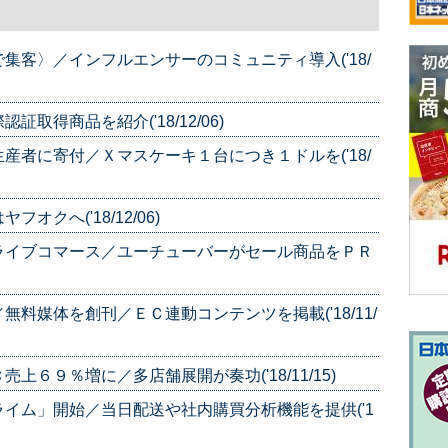
集客〉／インフルエンサーのコミュニティ導入('18/
得商品を紹介('18/12/06)
産者に寄付／Ｘマスケーキ１台につき１ドルを('18/
クへ('18/12/06)
ライブコマース／ユーチューバーがセール商品をＰＲ
料媒体を創刊／ＥＣ連動コンテンツを掲載('18/11/
６９％増に／多店舗展開が奏功('18/11/15)
イム」開始／当日配送や社内購買分析機能を提供('1