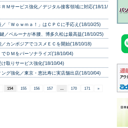
Ｍサービス強化／デジタル接客領域に対応('18/11/
Ｗｏｗｍａ！」はＣＰＣに手応え('18/10/25)
／ベルーナが本腰、博多久松は最高益('18/10/25)
ンボジアでコスメＥＣを開始('18/10/18)
Ｍをパーソナライズ('18/10/04)
サービス強化('18/10/04)
強化／東京・恵比寿に実店舗出店('18/10/04)
154
155
156
157
...
170
171
»