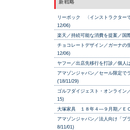
新戦略
リーボック 〈インストラクターで
12/06)
楽天／持続可能な消費を提案／国際認証取
チョコレートデザイン／ガーナの生
12/06)
ヤフー／出店先移行を打診／個人はヤフオ
アマゾンジャパン／セール限定で
('18/11/29)
ゴルフダイジェスト・オンライン／無
15)
大塚家具 １８年４―９月期／ＥＣ売上
アマゾンジャパン／法人向け「プラ
8/11/01)