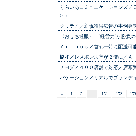
りらいあコミュニケーションズ／ＣＲ
01)
クリテオ／新規獲得広告の事例発表／「
〈おせち通販〉 ”経営力”が勝負の鍵
Ａｒｉｎｏｓ／首都一帯に配送可能／カ
協和／レスポンス率が２倍に／ＡＩでＤ
チヨダ／４００店舗で対応／店頭受け取り
バケーション／リアルでブランディング
«
1
2
...
151
152
153