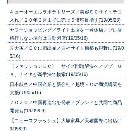
キューオーエルラボラトリーズ／美容ＥＣサイトテコ
入れ／２０年３月までに売上５倍増目指す('19/05/23)
ヤフーショッピング／ライト出店を一斉休店／プロ店
移行しない場合は自動閉店('19/05/16)
匠大塚／ＥＣに初出品／自社サイト構築も視野に('19/0
5/16)
〈ファッションＥＣ〉 サイズ問題解決へ／ゾゾ、Ｕ
Ａ、ナイキが新手法で模索('19/05/16)
日本航空／中国企業と新会社／越境ＥＣの商流構築を
支援('19/05/16)
ＺＯＺＯ／中国再進出を発表／ブランドと共同で商品
開発も('19/05/09)
【ニュースフラッシュ】大塚家具／天猫国際に出店('1
9/05/09)