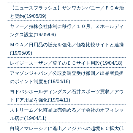
【ニュースフラッシュ】サンワカンパニー／ＦＣ今治
と契約('19/05/09)
ヤフー／持株会社体制に移行／１０月、Ｚホールディ
ングス設立('19/05/09)
ＭＯＡ／日用品の販売を強化／価格比較サイトと連携
('19/05/09)
レイジースーザン／菓子のＥＣサイト用設('19/04/18)
アマゾンジャパン／公取委調査受け撤回／出品者負担
のポイント制度を('19/04/18)
ヨドバシホールディングス／石井スポーツ買収／アウ
トドア用品を強化('19/04/11)
ストリーム／化粧品販売強める／子会社のオフィシャ
ル店に('19/04/11)
白鳩／マレーシアに進出／アジアへの越境ＥＣ拡大('1