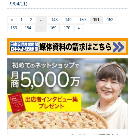
9/04/11)
«
1
2
...
148
149
150
151
152
153
154
...
169
170
»