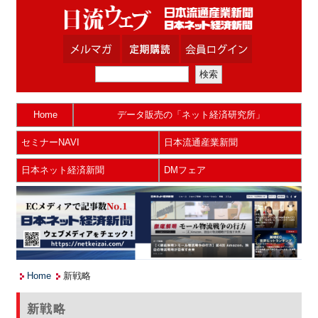
Home
データ販売の「ネット経済研究所」
セミナーNAVI
日本流通産業新聞
日本ネット経済新聞
DMフェア
Home
新戦略
新戦略