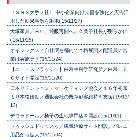
〈ＳＮＳ大手２社〉 中小企業向け支援を強化／広告活
用した効果事例を訴求('15/11/27)
大塚家具／来年、通販再開へ／久美子社長が明らかに
('15/11/25)
オイシックス／自社便を都内で本格展開／配送員の営
業は実施せず('15/11/24)
【ニュースフラッシュ】白寿生科学研究所／白寿、Ｅ
Ｃサイト開設('15/11/20)
日本リテンション・マーケティング協会／１６年初頭
より本格始動／通販会社の既存顧客維持を支援('15/11/
13)
デコラドール／椅子の生地専門店を開設('15/11/11)
ドゥッシュドゥッスゥ／磁気治療サイト開設／バレエ
用品から拡大('15/11/04)