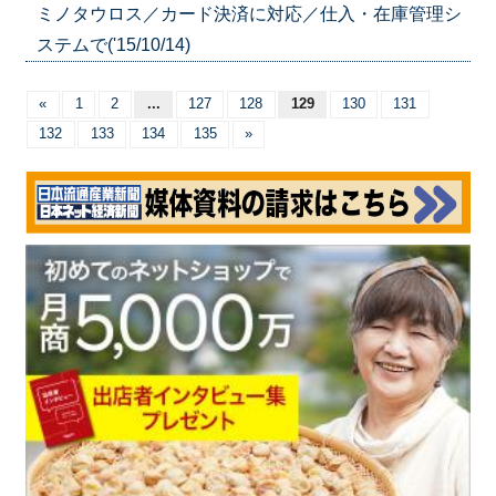
ミノタウロス／カード決済に対応／仕入・在庫管理シ
ステムで('15/10/14)
«
1
2
...
127
128
129
130
131
132
133
134
135
»