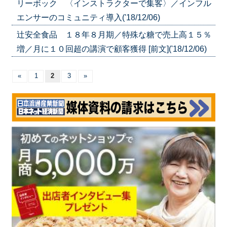
リーボック 〈インストラクターで集客〉／インフル
エンサーのコミュニティ導入('18/12/06)
辻安全食品 １８年８月期／特殊な糖で売上高１５％
増／月に１０回超の講演で顧客獲得 [前文]('18/12/06)
«
1
2
3
»