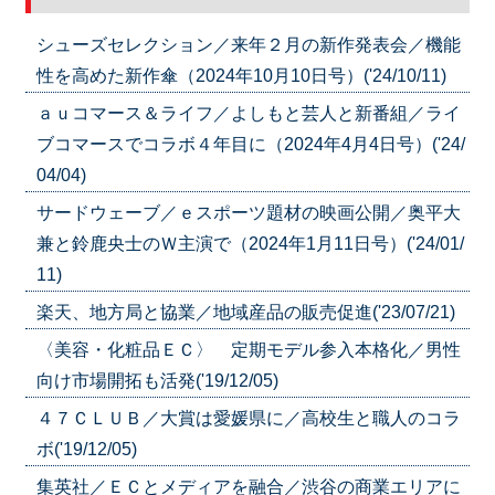
シューズセレクション／来年２月の新作発表会／機能
性を高めた新作傘（2024年10月10日号）('24/10/11)
ａｕコマース＆ライフ／よしもと芸人と新番組／ライ
ブコマースでコラボ４年目に（2024年4月4日号）('24/
04/04)
サードウェーブ／ｅスポーツ題材の映画公開／奥平大
兼と鈴鹿央士のＷ主演で（2024年1月11日号）('24/01/
11)
楽天、地方局と協業／地域産品の販売促進('23/07/21)
〈美容・化粧品ＥＣ〉 定期モデル参入本格化／男性
向け市場開拓も活発('19/12/05)
４７ＣＬＵＢ／大賞は愛媛県に／高校生と職人のコラ
ボ('19/12/05)
集英社／ＥＣとメディアを融合／渋谷の商業エリアに