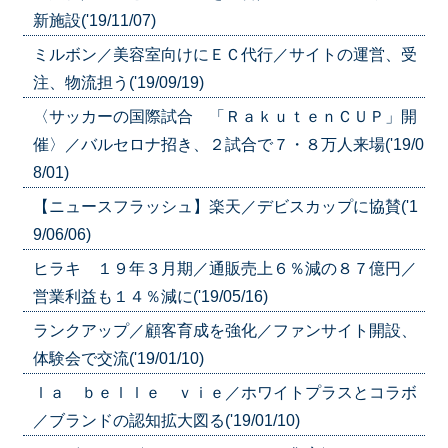
新施設('19/11/07)
ミルボン／美容室向けにＥＣ代行／サイトの運営、受
注、物流担う('19/09/19)
〈サッカーの国際試合 「ＲａｋｕｔｅｎＣＵＰ」開
催〉／バルセロナ招き、２試合で７・８万人来場('19/0
8/01)
【ニュースフラッシュ】楽天／デビスカップに協賛('1
9/06/06)
ヒラキ １９年３月期／通販売上６％減の８７億円／
営業利益も１４％減に('19/05/16)
ランクアップ／顧客育成を強化／ファンサイト開設、
体験会で交流('19/01/10)
ｌａ ｂｅｌｌｅ ｖｉｅ／ホワイトプラスとコラボ
／ブランドの認知拡大図る('19/01/10)