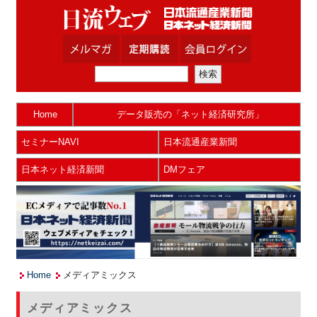
Home
データ販売の「ネット経済研究所」
セミナーNAVI
日本流通産業新聞
日本ネット経済新聞
DMフェア
Home
メディアミックス
メディアミックス