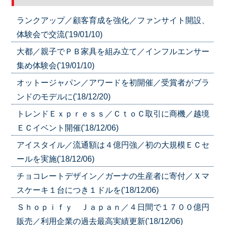
ランクアップ／顧客育成を強化／ファンサイト開設、
体験会で交流('19/01/10)
大都／親子でＰＢ家具を組み立て／インフルエンサー
集め体験会('19/01/10)
オットージャパン／アワードを初開催／受賞者がブラ
ンドのモデルに('18/12/20)
トレンドＥｘｐｒｅｓｓ／ＣｔｏＣ取引に商機／越境
ＥＣイベント開催('18/12/06)
アイスタイル／流通額は４億円強／初の大規模ＥＣセ
ールを実施('18/12/06)
チョコレートデザイン／ガーナの生産者に寄付／Ｘマ
スケーキ１台につき１ドルを('18/12/06)
Ｓｈｏｐｉｆｙ Ｊａｐａｎ／４日間で１７００億円
販売／利用企業の過去最高実績更新('18/12/06)