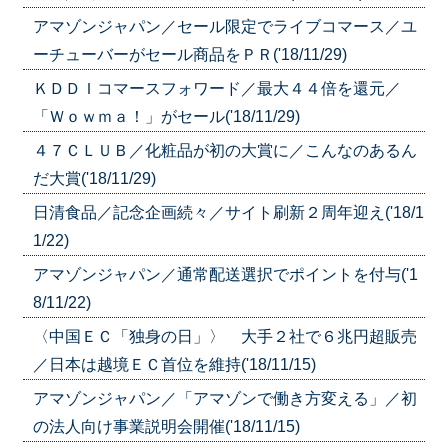
アマゾンジャパン／セール限定でライブコマース／ユ
ーチューバーがセール商品をＰＲ('18/11/29)
ＫＤＤＩコマースフォワード／最大４４倍を還元／
「Ｗｏｗｍａ！」がセール('18/11/29)
４７ＣＬＵＢ／化粧品が初の大賞に／こんなのあるん
だ大賞('18/11/29)
日清食品／記念企画続々／サイト刷新２周年迎え('18/1
1/22)
アマゾンジャパン／通常配送選択でポイントを付与('1
8/11/22)
〈中国ＥＣ「独身の日」〉 大手２社で６兆円超販売
／日本は越境ＥＣ首位を維持('18/11/15)
アマゾンジャパン／「アマゾンで働き方変える」／初
の法人向け事業説明会開催('18/11/15)