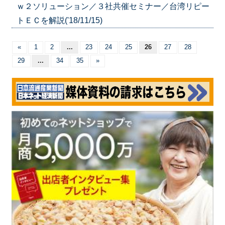
ｗ２ソリューション／３社共催セミナー／台湾リピー
トＥＣを解説('18/11/15)
«
1
2
...
23
24
25
26
27
28
29
...
34
35
»