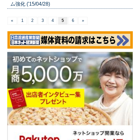
ム強化 ('15/04/28)
«
1
2
3
4
5
6
»