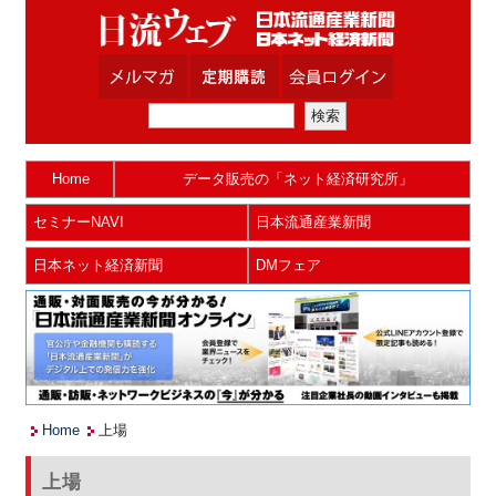
Home
データ販売の「ネット経済研究所」
セミナーNAVI
日本流通産業新聞
日本ネット経済新聞
DMフェア
Home
上場
上場