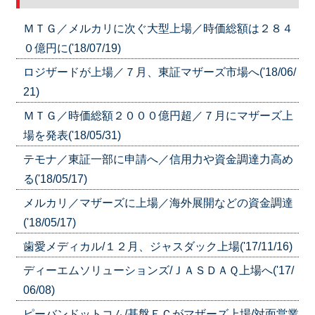
ＭＴＧ／メルカリに次ぐ大型上場／時価総額は２８４
０億円に('18/07/19)
ロジザードが上場／７月、東証マザーズ市場へ('18/06/
21)
ＭＴＧ／時価総額２０００億円超／７月にマザーズ上
場を発表('18/05/31)
テモナ／東証一部に申請へ／信用力や資金調達力高め
る('18/05/17)
メルカリ／マザーズに上場／海外展開などの資金調達
('18/05/17)
歯愛メディカル/１２月、ジャスダック上場('17/11/16)
ディーエムソリューションズ/ＪＡＳＤＡＱ上場へ('17/
06/08)
ピーバンドットコム/基盤ＥＣがマザーズ上場/対面営業