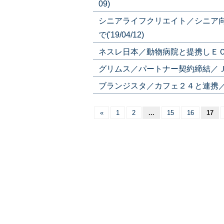
09)
シニアライフクリエイト／シニア
で('19/04/12)
ネスレ日本／動物病院と提携しＥＣ／ペ
グリムス／パートナー契約締結／Ｊ２横浜
ブランジスタ／カフェ２４と連携／越境
«
1
2
...
15
16
17