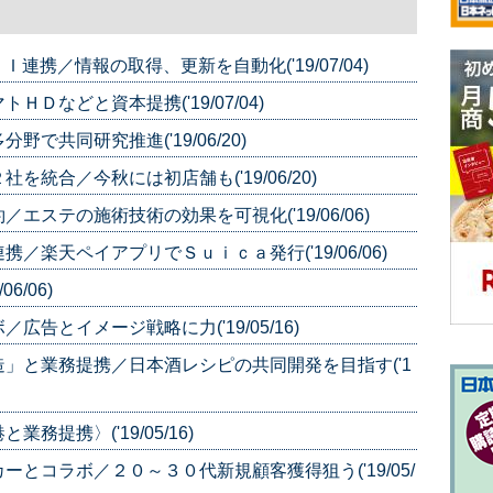
携／情報の取得、更新を自動化('19/07/04)
Ｄなどと資本提携('19/07/04)
共同研究推進('19/06/20)
統合／今秋には初店舗も('19/06/20)
ステの施術技術の効果を可視化('19/06/06)
楽天ペイアプリでＳｕｉｃａ発行('19/06/06)
6/06)
告とイメージ戦略に力('19/05/16)
」と業務提携／日本酒レシピの共同開発を目指す('1
提携〉('19/05/16)
とコラボ／２０～３０代新規顧客獲得狙う('19/05/