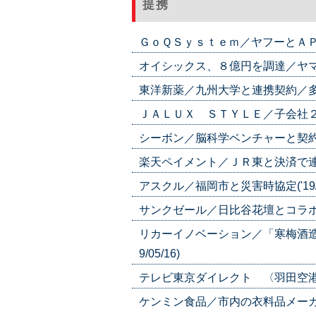
提携
ＧｏＱＳｙｓｔｅｍ／ヤフーとＡＰＩ連
オイシックス、８億円を調達／ヤマトＨ
東洋新薬／九州大学と連携契約／多分野で
ＪＡＬＵＸ ＳＴＹＬＥ／子会社２社を
シーボン／脳科学ベンチャーと契約／エ
楽天ペイメント／ＪＲ東と決済で連携／
アスクル／福岡市と災害時協定('19/0
サンクゼール／日比谷花壇とコラボ／広
リカーイノベーション／「寒梅酒造
9/05/16)
テレビ東京ダイレクト 〈羽田空港と業務
ケンミン食品／市内の衣料品メーカー