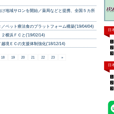
向け地域サロンを開始／薬局などと提携、全国５カ所
ット療法食のプラットフォーム構築('19/04/04)
日
ＦＣと('19/02/14)
1
ＥＣの支援体制強化('18/12/14)
2
3
18
19
20
21
22
23
»
日
1
2
3