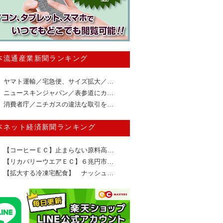
本流通産業新聞ランキング
ヤマト運輸／宅急便、サイズ拡大／…
ニュースキンジャパン／表参道にカ…
消費者庁／ニチガスの違法な取引を…
本ネット経済新聞ランキング
【コーヒーＥＣ】止まらない原料高…
【リカバリーウエアＥＣ】６兆円市…
【拡大する冷凍宅配食】 ナッシュ…