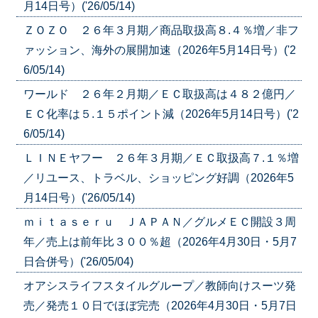
月14日号）('26/05/14)
ＺＯＺＯ ２６年３月期／商品取扱高８.４％増／非フ
ァッション、海外の展開加速（2026年5月14日号）('2
6/05/14)
ワールド ２６年２月期／ＥＣ取扱高は４８２億円／
ＥＣ化率は５.１５ポイント減（2026年5月14日号）('2
6/05/14)
ＬＩＮＥヤフー ２６年３月期／ＥＣ取扱高７.１％増
／リユース、トラベル、ショッピング好調（2026年5
月14日号）('26/05/14)
ｍｉｔａｓｅｒｕ ＪＡＰＡＮ／グルメＥＣ開設３周
年／売上は前年比３００％超（2026年4月30日・5月7
日合併号）('26/05/04)
オアシスライフスタイルグループ／教師向けスーツ発
売／発売１０日でほぼ完売（2026年4月30日・5月7日