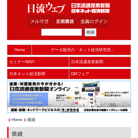
Home
データ販売の「ネット経済研究所」
セミナーNAVI
日本流通産業新聞
日本ネット経済新聞
DMフェア
Home
業績
業績