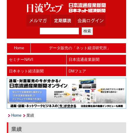
Home
データ販売の「ネット経済研究所」
セミナーNAVI
日本流通産業新聞
日本ネット経済新聞
DMフェア
Home
業績
業績