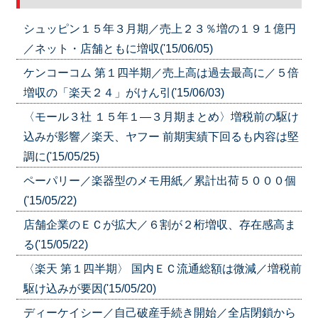
シュッピン１５年３月期／売上２３％増の１９１億円
／ネット・店舗ともに増収('15/06/05)
ケンコーコム 第１四半期／売上高は過去最高に／５倍
増収の「楽天２４」がけん引('15/06/03)
〈モール３社 １５年１―３月期まとめ〉増税前の駆け
込みが影響／楽天、ヤフー 前期実績下回るも内容は堅
調に('15/05/25)
ペーパリー／楽器型のメモ用紙／累計出荷５０００個
('15/05/22)
店舗企業のＥＣが拡大／６割が２桁増収、存在感高ま
る('15/05/22)
〈楽天 第１四半期〉 国内ＥＣ流通総額は微減／増税前
駆け込みが要因('15/05/20)
ディーケイシー／自己破産手続き開始／全店閉鎖から