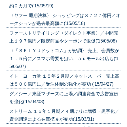
約２カ月で('15/05/19)
〈ヤフー 通期決算〉 ショッピングは３７２７億円／オ
ークションが過去最高額に('15/05/18)
ファーストリテイリング〈ダイレクト事業〉／中間売
上１９７億円／限定商品やクーポンで販促('15/05/08)
〈「ＳＥＩＹＵドットコム」が好調〉 売上、会員数が
１．５倍に／スマホ需要を狙い、ａｕモール出店も('1
5/05/07)
イトーヨーカ堂 １５年２月期／ネットスーパー売上高
は５００億円に／受注体制の強化が奏功 ('15/04/27)
グノシー／東証マザーズに上場／調達資金で広告宣伝
を強化('15/04/03)
ストリーム １５年１月期／４期ぶりに増収・黒字化／
資金調達による在庫拡充が奏功('15/03/31)