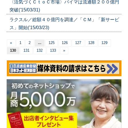
〈活気づくＣｔｏＣ市場〉バイマは流通額２００億円
突破('15/03/31)
ラクスル／総額４０億円を調達／「ＣＭ」「新サービ
ス」開始('15/03/23)
«
1
2
...
125
126
127
128
129
130
131
132
133
»