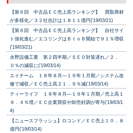
【第６回 中古品ＥＣ売上高ランキング】 買取商材
が多様化／３２社合計は１８１１億円('19/03/21)
【第６回 中古品ＥＣ売上高ランキング】 自社サイ
ト強化進む／エコリングはＢｔｏＢ開始で９１％増収
('19/03/21)
永野設備工業 第２四半期／ＳＥＯ対策遅れ／２．
０％の減収に('19/03/14)
エイチーム １８年８月―１９年１月期／システム改
修で減収／ＥＣ売上高２１．９％減('19/03/14)
ティーライフ １８年８月―１９年１月期／売上高１
９．４％増／ＥＣ企業買収や卸売好調が寄与('19/03/1
4)
【ニュースフラッシュ】ロコンド／ＥＣ売上１０．８
億円('19/03/14)