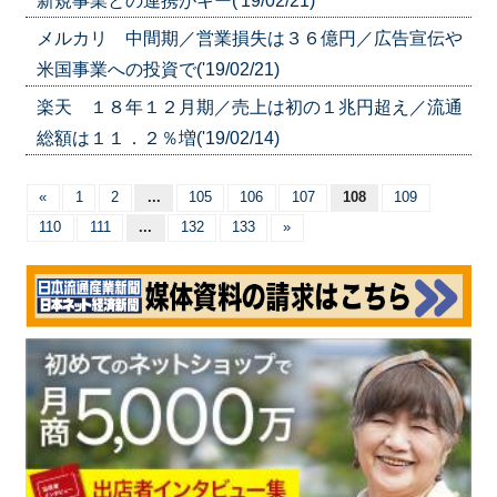
新規事業との連携がキー('19/02/21)
メルカリ 中間期／営業損失は３６億円／広告宣伝や
米国事業への投資で('19/02/21)
楽天 １８年１２月期／売上は初の１兆円超え／流通
総額は１１．２％増('19/02/14)
«
1
2
...
105
106
107
108
109
110
111
...
132
133
»