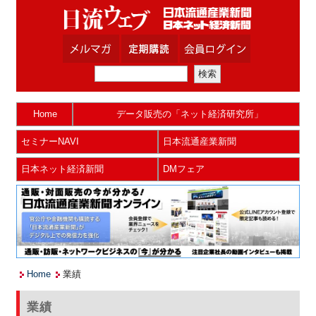
Home
データ販売の「ネット経済研究所」
セミナーNAVI
日本流通産業新聞
日本ネット経済新聞
DMフェア
Home
業績
業績