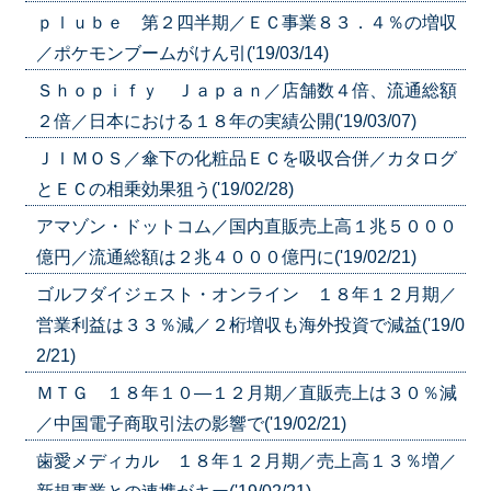
ｐｌｕｂｅ 第２四半期／ＥＣ事業８３．４％の増収
／ポケモンブームがけん引('19/03/14)
Ｓｈｏｐｉｆｙ Ｊａｐａｎ／店舗数４倍、流通総額
２倍／日本における１８年の実績公開('19/03/07)
ＪＩＭＯＳ／傘下の化粧品ＥＣを吸収合併／カタログ
とＥＣの相乗効果狙う('19/02/28)
アマゾン・ドットコム／国内直販売上高１兆５０００
億円／流通総額は２兆４０００億円に('19/02/21)
ゴルフダイジェスト・オンライン １８年１２月期／
営業利益は３３％減／２桁増収も海外投資で減益('19/0
2/21)
ＭＴＧ １８年１０—１２月期／直販売上は３０％減
／中国電子商取引法の影響で('19/02/21)
歯愛メディカル １８年１２月期／売上高１３％増／