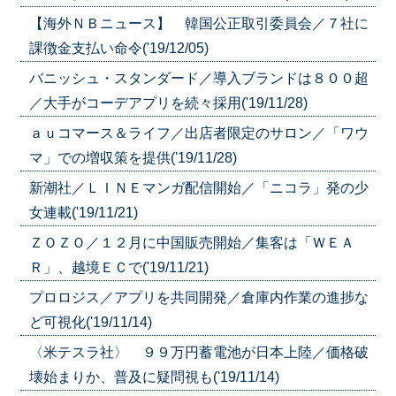
【海外ＮＢニュース】 韓国公正取引委員会／７社に
課徴金支払い命令('19/12/05)
バニッシュ・スタンダード／導入ブランドは８００超
／大手がコーデアプリを続々採用('19/11/28)
ａｕコマース＆ライフ／出店者限定のサロン／「ワウ
マ」での増収策を提供('19/11/28)
新潮社／ＬＩＮＥマンガ配信開始／「ニコラ」発の少
女連載('19/11/21)
ＺＯＺＯ／１２月に中国販売開始／集客は「ＷＥＡ
Ｒ」、越境ＥＣで('19/11/21)
プロロジス／アプリを共同開発／倉庫内作業の進捗な
ど可視化('19/11/14)
〈米テスラ社〉 ９９万円蓄電池が日本上陸／価格破
壊始まりか、普及に疑問視も('19/11/14)