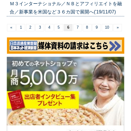
Ｍ３インターナショナル／ＮＢとアフィリエイトを融
合／新事業を米国など３６カ国で展開へ('19/11/07)
«
1
2
3
4
5
6
7
8
9
10
»