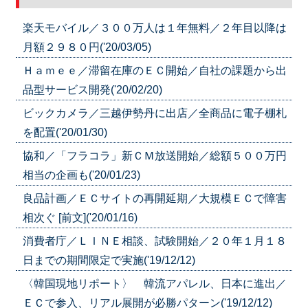
楽天モバイル／３００万人は１年無料／２年目以降は
月額２９８０円('20/03/05)
Ｈａｍｅｅ／滞留在庫のＥＣ開始／自社の課題から出
品型サービス開発('20/02/20)
ビックカメラ／三越伊勢丹に出店／全商品に電子棚札
を配置('20/01/30)
協和／「フラコラ」新ＣＭ放送開始／総額５００万円
相当の企画も('20/01/23)
良品計画／ＥＣサイトの再開延期／大規模ＥＣで障害
相次ぐ [前文]('20/01/16)
消費者庁／ＬＩＮＥ相談、試験開始／２０年１月１８
日までの期間限定で実施('19/12/12)
〈韓国現地リポート〉 韓流アパレル、日本に進出／
ＥＣで参入、リアル展開が必勝パターン('19/12/12)