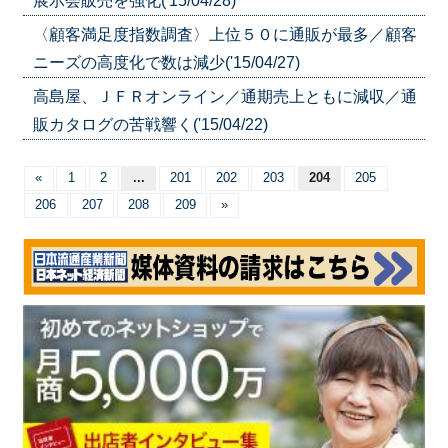
展示会販売を強化('15/04/28)
〈顧客満足度指数調査〉上位５０に通販が最多／顧客
ニーズの高度化で数は減少('15/04/27)
高島屋、ＪＦＲオンライン／通期売上ともに減収／通
販カタログの苦戦響く('15/04/22)
«
1
2
...
201
202
203
204
205
206
207
208
209
»