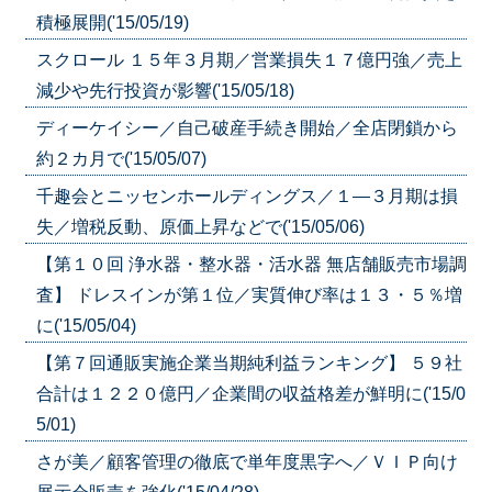
積極展開('15/05/19)
スクロール １５年３月期／営業損失１７億円強／売上
減少や先行投資が影響('15/05/18)
ディーケイシー／自己破産手続き開始／全店閉鎖から
約２カ月で('15/05/07)
千趣会とニッセンホールディングス／１―３月期は損
失／増税反動、原価上昇などで('15/05/06)
【第１０回 浄水器・整水器・活水器 無店舗販売市場調
査】 ドレスインが第１位／実質伸び率は１３・５％増
に('15/05/04)
【第７回通販実施企業当期純利益ランキング】 ５９社
合計は１２２０億円／企業間の収益格差が鮮明に('15/0
5/01)
さが美／顧客管理の徹底で単年度黒字へ／ＶＩＰ向け