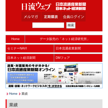
Home
データ販売の「ネット経済研究所」
セミナーNAVI
日本流通産業新聞
日本ネット経済新聞
DMフェア
Home
業績
業績