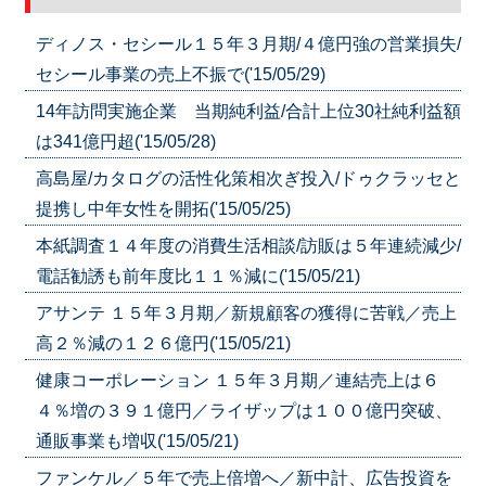
ディノス・セシール１５年３月期/４億円強の営業損失/
セシール事業の売上不振で('15/05/29)
14年訪問実施企業 当期純利益/合計上位30社純利益額
は341億円超('15/05/28)
高島屋/カタログの活性化策相次ぎ投入/ドゥクラッセと
提携し中年女性を開拓('15/05/25)
本紙調査１４年度の消費生活相談/訪販は５年連続減少/
電話勧誘も前年度比１１％減に('15/05/21)
アサンテ １５年３月期／新規顧客の獲得に苦戦／売上
高２％減の１２６億円('15/05/21)
健康コーポレーション １５年３月期／連結売上は６
４％増の３９１億円／ライザップは１００億円突破、
通販事業も増収('15/05/21)
ファンケル／５年で売上倍増へ／新中計、広告投資を