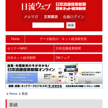
Home
データ販売の「ネット経済研究所」
セミナーNAVI
日本流通産業新聞
日本ネット経済新聞
DMフェア
Home
業績
業績