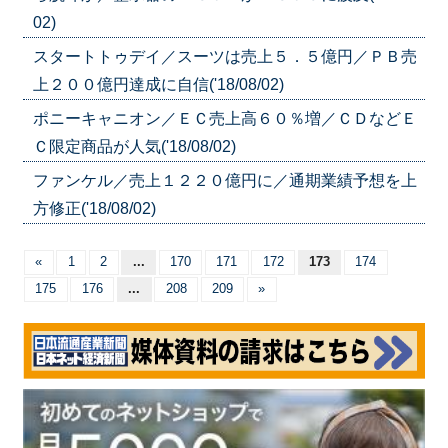
02)
スタートトゥデイ／スーツは売上５．５億円／ＰＢ売
上２００億円達成に自信('18/08/02)
ポニーキャニオン／ＥＣ売上高６０％増／ＣＤなどＥ
Ｃ限定商品が人気('18/08/02)
ファンケル／売上１２２０億円に／通期業績予想を上
方修正('18/08/02)
«
1
2
...
170
171
172
173
174
175
176
...
208
209
»