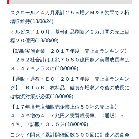
スクロール／４カ月累計２５％増／Ｍ＆Ａ効果で２桁
増収維持('18/08/24)
オルビス／１０月、基幹商品刷新／２カ月間の売上目
標２０億円('18/08/09)
【訪販実施企業 ２０１７年度 売上高ランキング】
２５２社合計は１兆７０８０億円超／実質成長率は
３．４７％プラスに('18/08/09)
【通販・通教・ＥＣ ２０１７年度 売上高ランキン
グ】 ＢｔｏＢ、衣料品、健食が増収／今後の成長に
は物流対策が必須('18/08/09)
【１７年度無店舗販売企業上位５０社の売上高】
４．４％増の４．７兆円／実質成長率、〈通販〉５．
４％、〈訪販〉３．５％('18/08/09)
ヨシケイ開発／累計開催回数３００回に到達／試食会