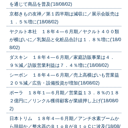
を通じて商品を普及('18/08/02)
京都きもの友禅／第１四半期は減収に／展示会販売は
１．５％増に('18/08/02)
ヤクルト本社 １８年４—６月期／ヤクルト４００類
が横ばいに／乳製品と化粧品合計は１．８％増に('18/0
8/02)
ダスキン １８年４—６月期／家庭訪販事業は４．
９％減／訪販営業利益は７．４％増に('18/08/02)
シーボン １８年４—６月期／売上高横ばいも営業益
２０％減／広告・設備投資が増加('18/08/02)
ポーラ １８年１—６月期／営業益１３．８％の１８
２億円に／リンクル獲得顧客が業績押し上げ('18/08/0
2)
日本トリム １８年４—６月期／アンチ水素ブームか
ら脱却か／整水器のＢｔｏＢがＢｔｏＣに波及('18/08/