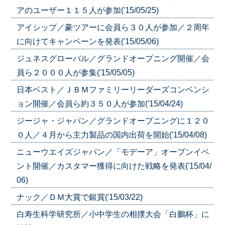
アのユーザー１１５人が参加('15/05/25)
アイシップ／豪ツアーに会員ら３０人が参加／２周年
に向けてキャンペーンを発表('15/05/06)
ジュネスグローバル／グランドオープニング開催／会
員ら２０００人が参集('15/05/05)
日本ベスト／ＪＢＭファミリーリーダーズコンベンシ
ョン開催／会員ら約３５０人が参加('15/04/24)
ジージャ・ジャパン／グランドオープニングに１２０
０人／４月から主力製品の国内出荷を開始('15/04/08)
ニューウエイズジャパン／「モデーア」オープンイベ
ント開催／カスタマー獲得に向けた戦略を発表('15/04/
06)
ナック／ＤＭ大賞で銀賞('15/03/22)
白寿生科学研究所／小中学生の相撲大会「白鵬杯」に