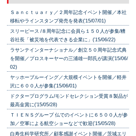
Ｓａｎｃｔｕａｒｙ／２周年記念イベント開催／本社
移転やラインスタンプ発売を発表('15/07/01)
スリーピース /８周年記念に会員ら１５０人が参集/糟
谷社長「被災地を代表できる企業に」('15/06/22)
ラサンテインターナショナル／創立５０周年記念式典
を開催／プロスキーヤーの三浦雄一郎氏が講演('15/06/
02)
ヤッホーブルーイング／大規模イベントを開催／軽井
沢に６００人が参集('15/06/01)
ドクタープログラム/モンドセレクション受賞８製品が
最高金賞に('15/05/28)
ＴＩＥＮＳグループ 仏でのイベントに６５００人が参
加／空軍による航空ショーなどで歓迎('15/05/28)
白寿生科学研究所／顧客感謝イベント開催／茨城エリ