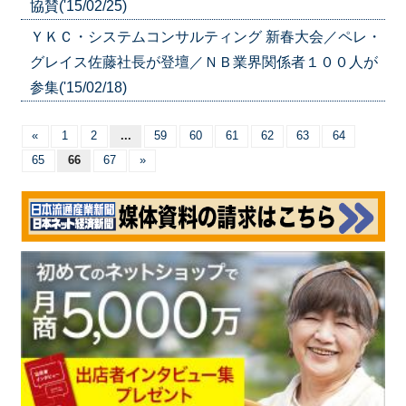
協賛('15/02/25)
ＹＫＣ・システムコンサルティング 新春大会／ペレ・
グレイス佐藤社長が登壇／ＮＢ業界関係者１００人が
参集('15/02/18)
«
1
2
...
59
60
61
62
63
64
65
66
67
»