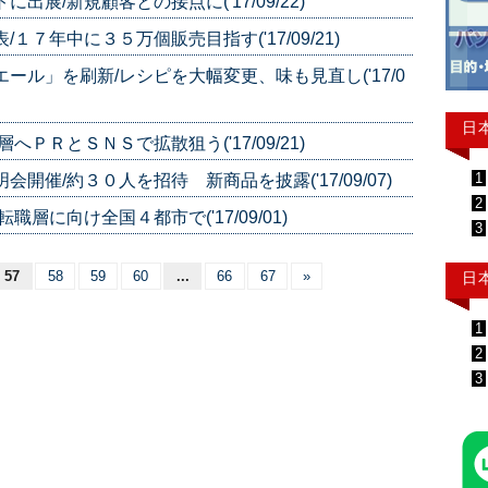
展/新規顧客との接点に('17/09/22)
７年中に３５万個販売目指す('17/09/21)
ール」を刷新/レシピを大幅変更、味も見直し('17/0
日
ＰＲとＳＮＳで拡散狙う('17/09/21)
1
開催/約３０人を招待 新商品を披露('17/09/07)
2
層に向け全国４都市で('17/09/01)
3
57
58
59
60
...
66
67
»
日
1
2
3