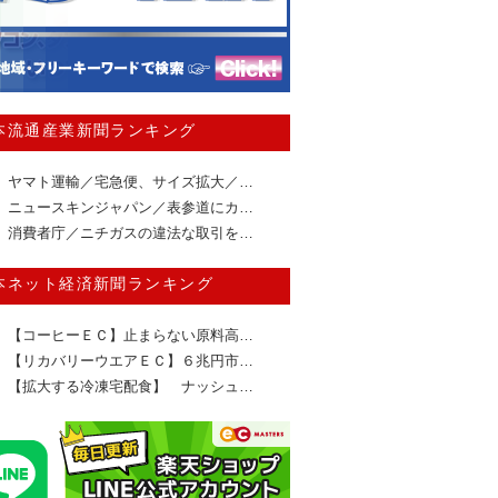
本流通産業新聞ランキング
ヤマト運輸／宅急便、サイズ拡大／…
ニュースキンジャパン／表参道にカ…
消費者庁／ニチガスの違法な取引を…
本ネット経済新聞ランキング
【コーヒーＥＣ】止まらない原料高…
【リカバリーウエアＥＣ】６兆円市…
【拡大する冷凍宅配食】 ナッシュ…