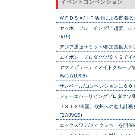
イベントコンベンション
ＷＦＤＳＡ/ＩＴ活用による市場拡大を
ヤッホーブルーイング/「超宴」に４
0/19)
アジア通販サミット/参加国拡大を提案/
エイボン・プロダクツ/ＳＮＳでイベン
ヤマノビューティメイトグループ/
席('17/10/06)
サンベール/コンベンションに６００人/
フォーエバーリビングプロダクツ/新本社
ＪＳＩＸ/米国、欧州への進出計画
('17/09/29)
エックスワン/メイクショーを開催/ゲス