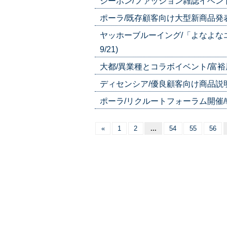
シーボン/ファッション雑誌イベントに出
ポーラ/既存顧客向け大型新商品発表/１
ヤッホーブルーイング/「よなよなエ
9/21)
大都/異業種とコラボイベント/富裕層へ
ディセンシア/優良顧客向け商品説明会
ポーラ/リクルートフォーラム開催/転職
«
1
2
...
54
55
56