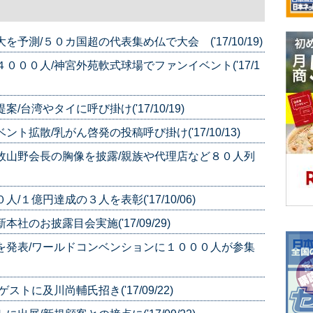
予測/５０カ国超の代表集め仏で大会 ('17/10/19)
０００人/神宮外苑軟式球場でファンイベント('17/1
台湾やタイに呼び掛け('17/10/19)
ト拡散/乳がん啓発の投稿呼び掛け('17/10/13)
故山野会長の胸像を披露/親族や代理店など８０人列
１億円達成の３人を表彰('17/10/06)
のお披露目会実施('17/09/29)
を発表/ワールドコンベンションに１０００人が参集
トに及川尚輔氏招き('17/09/22)