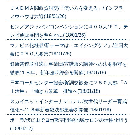
ＪＡＤＭＡ関西賀詞交/「使い方を変える」/インフラ、
ノウハウは共通('18/01/26)
ゼンノアジャパン/コンベンションに４００人/ＥＣ、テ
レビ通販展開を明らかに('18/01/26)
マナビス化粧品/新テーマは「エイジングケア」/全国大
会に２５０人参集('18/01/26)
健康関連取引適正事業団/宣講販の講師への法令順守を
徹底/１８年、新年臨時総会を開催('18/01/18)
日本コールセンター協会/賀詞交歓会に２５０人超/「Ａ
Ｉ活用」「働き方改革」推進へ('18/01/18)
スカイネットインターナショナル/次世代リーダー育成
強化へ/１８年新春総決起集会を開催('18/01/18)
ポーラ/代官山でヨガ教室開催/地域サロンの活性化狙う
('18/01/12)