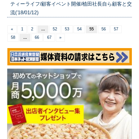
ティーライフ/顧客イベント開催/植田社長自ら顧客と交
流('18/01/12)
«
1
2
...
52
53
54
55
56
57
58
...
66
67
»