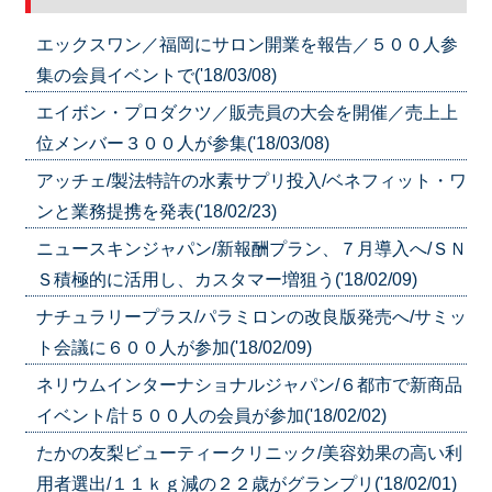
エックスワン／福岡にサロン開業を報告／５００人参
集の会員イベントで('18/03/08)
エイボン・プロダクツ／販売員の大会を開催／売上上
位メンバー３００人が参集('18/03/08)
アッチェ/製法特許の水素サプリ投入/ベネフィット・ワ
ンと業務提携を発表('18/02/23)
ニュースキンジャパン/新報酬プラン、７月導入へ/ＳＮ
Ｓ積極的に活用し、カスタマー増狙う('18/02/09)
ナチュラリープラス/パラミロンの改良版発売へ/サミッ
ト会議に６００人が参加('18/02/09)
ネリウムインターナショナルジャパン/６都市で新商品
イベント/計５００人の会員が参加('18/02/02)
たかの友梨ビューティークリニック/美容効果の高い利
用者選出/１１ｋｇ減の２２歳がグランプリ('18/02/01)