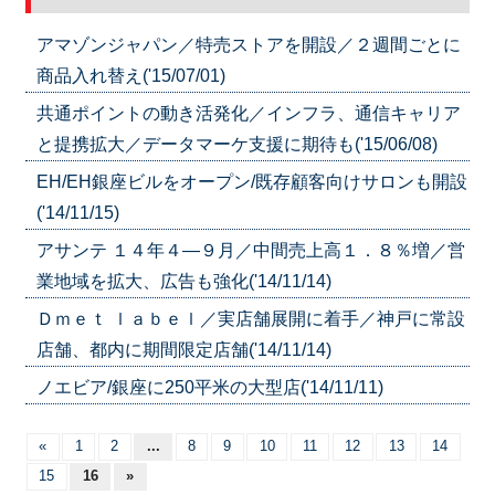
アマゾンジャパン／特売ストアを開設／２週間ごとに
商品入れ替え('15/07/01)
共通ポイントの動き活発化／インフラ、通信キャリア
と提携拡大／データマーケ支援に期待も('15/06/08)
EH/EH銀座ビルをオープン/既存顧客向けサロンも開設
('14/11/15)
アサンテ １４年４―９月／中間売上高１．８％増／営
業地域を拡大、広告も強化('14/11/14)
Ｄｍｅｔ ｌａｂｅｌ／実店舗展開に着手／神戸に常設
店舗、都内に期間限定店舗('14/11/14)
ノエビア/銀座に250平米の大型店('14/11/11)
«
1
2
...
8
9
10
11
12
13
14
15
16
»