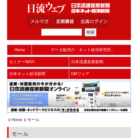
Home
データ販売の「ネット経済研究所」
セミナーNAVI
日本流通産業新聞
日本ネット経済新聞
DMフェア
Home
モール
モール