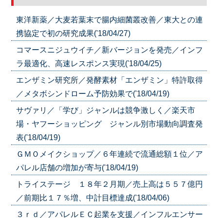
東洋新薬／大麦若葉末で腸内細菌叢改善／東大との連
携協定で初の研究成果('18/04/27)
コマースニジュウイチ／新バージョンを発売／インフ
ラ最適化、高速レスポンス実現('18/04/25)
エンザミン研究所／発酵素材「エンザミン」特許取得
／メタボシンドローム予防効果で('18/04/19)
サヴァリ／「学び」ジャンルは競争激しく／楽天市
場・ヤフーショッピング ジャンル別市場動向調査発
表('18/04/19)
ＧＭＯメイクショップ／６年連続で流通総額１位／ア
パレル店舗の増加が寄与('18/04/19)
トライステージ １８年２月期／売上高は５５７億円
／前期比１７％増、中計目標達成('18/04/06)
３ｒｄ／アパレルＥＣ起業を支援／インフルエンサー