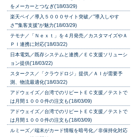
をメーカーとつなぎ('18/03/29)
楽天ペイ／導入５０００サイト突破／”導入しやす
さ””集客支援”が魅力('18/03/29)
テモナ／「Ｎｅｘｔ」を４月発売／カスタマイズやＡ
ＰＩ連携に対応('18/03/22)
日本電気／既存システムと連携／ＥＣ支援ソリューシ
ョン提供('18/03/22)
スタークス／「クラウドロジ」提供／ＡＩが需要予
測、物流最適化('18/03/22)
アドウェイズ／台湾でのリピートＥＣ支援／テストで
は月間１０００件の注文も('18/03/09)
アドウェイズ／台湾でのリピートＥＣ支援／テストで
は月間１０００件の注文も('18/03/09)
ルミーズ／端末がカード情報を暗号化／非保持化対応