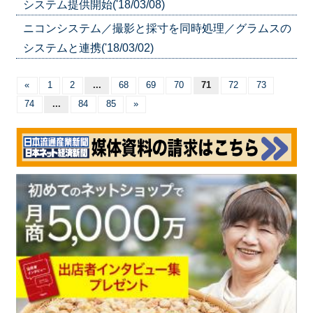
システム提供開始('18/03/08)
ニコンシステム／撮影と採寸を同時処理／グラムスの
システムと連携('18/03/02)
«
1
2
...
68
69
70
71
72
73
74
...
84
85
»