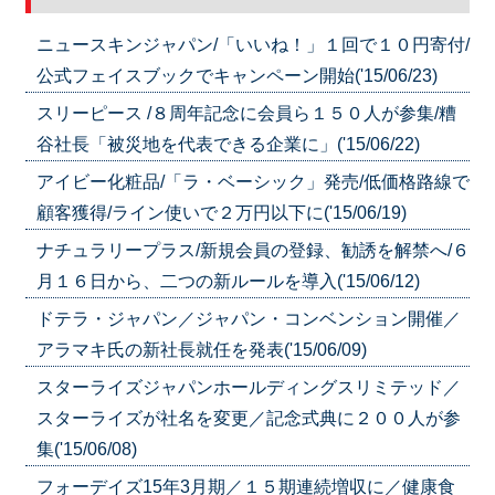
ニュースキンジャパン/「いいね！」１回で１０円寄付/
公式フェイスブックでキャンペーン開始('15/06/23)
スリーピース /８周年記念に会員ら１５０人が参集/糟
谷社長「被災地を代表できる企業に」('15/06/22)
アイビー化粧品/「ラ・ベーシック」発売/低価格路線で
顧客獲得/ライン使いで２万円以下に('15/06/19)
ナチュラリープラス/新規会員の登録、勧誘を解禁へ/６
月１６日から、二つの新ルールを導入('15/06/12)
ドテラ・ジャパン／ジャパン・コンベンション開催／
アラマキ氏の新社長就任を発表('15/06/09)
スターライズジャパンホールディングスリミテッド／
スターライズが社名を変更／記念式典に２００人が参
集('15/06/08)
フォーデイズ15年3月期／１５期連続増収に／健康食