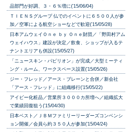
品部門が好調、３・６％増に('15/06/04)
ＴＩＥＮＳグループ 仏でのイベントに６５００人が参
加／空軍による航空ショーなどで歓迎('15/05/28)
日本アムウェイＯｎｅ ｂｙ Ｏｎｅ財団／「野田村アム
ウェイハウス」建設が決定／飲食、ショップが入るテ
ナントエリアも併設('15/05/27)
「ニュースキン・パビリオン」が完成／大型ミーティ
ング・ルーム、ワークスペース設置('15/05/26)
ジー・フレッド／アース・ブレーンと合併／新会社
「アース・フレッド」に組織移行('15/05/22)
アイビー化粧品／営業所３０００カ所増へ／組織拡大
で業績回復狙う('15/04/30)
日本ベスト／ＪＢＭファミリーリーダーズコンベンシ
ョン開催／会員ら約３５０人が参加('15/04/24)