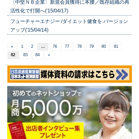
〈中堅ＮＢ企業〉新規会員獲得に本腰／既存組織の再
活性化で打開へ('15/04/17)
フューチャーエナジー /ダイエット健食を バージョン
アップ('15/04/14)
«
1
2
...
76
77
78
79
80
81
82
83
84
»