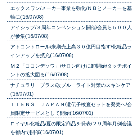
エックスワン/メーカー事業を強化/ＮＢとメーカーを基
軸に('16/07/08)
アイシップ/３周年コンベンション開催/会員ら５００人
が参集('16/07/08)
アトコントロール/来期売上高３０億円目指す/化粧品ラ
インアップを拡充('16/07/08)
Ｍ２「ココンデソワ」/サロン向けに卸開始/タッチポイ
ントの拡大図る('16/07/08)
ナチュラリープラス/改ブルーライト対策のスキンケア
('16/07/01)
ＴＩＥＮＳ ＪＡＰＡＮ/遺伝子検査セットを発売へ/会
員限定サービスとして開始('16/07/01)
ロイヤル化粧品/夏の限定商品を発表/２９周年月例会議
を都内で開催('16/07/01)