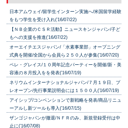
日本アムウェイ/留学生インターン実施へ/米国留学経験
をもつ学生を受け入れ('16/07/22)
【ＮＢ企業のＣＳＲ活動】ニュースキンジャパン/子ど
もへの支援を推進('16/07/22)
オーエイチエスジャパン/「水素事業部」オープニング
式典を開催/全国から会員ら２５０人が参集('16/07/20)
ペレ・グレイス/１０周年記念パーティーを開催/新・美
容液の８月投入をを発表('16/07/19)
ネリウムインターナショナルジャパン/７月１９日、プ
レオープン/先行事業説明会には１５００人('16/07/19)
アイシップ/コンベンションで新戦略を発表/商品リニュ
ーアルし新ツールも導入('16/07/15)
ザンゴジャパンが撤退/ＮＦＲのみ、新規登録受付は中
止に('16/07/08)