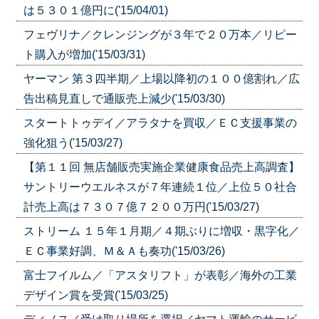
は５３０１億円に('15/04/01)
フェヴリナ／クレンジングが３年で２０万本／リピー
ト購入が増加('15/03/31)
ヤーマン 第３四半期／上場以降初の１００億割れ／広
告出稿見直しで通販売上減少('15/03/30)
スタートトゥデイ／アラタナを買収／ＥＣ支援事業の
強化狙う('15/03/27)
【第１１回 無店舗販売実施企業健康食品売上高調査】
サントリーウエルネスが７年連続１位／上位５０社合
計売上高は７３０７億７２００万円('15/03/27)
ストリーム １５年１月期／４期ぶりに増収・黒字化／
ＥＣ事業好調、Ｍ＆Ａも奏功('15/03/26)
富士フイルム／「アスタリフト」が表彰／海外の工業
デザイン賞を受賞('15/03/25)