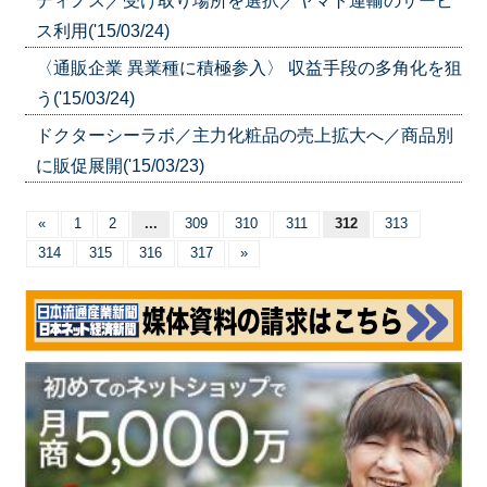
ディノス／受け取り場所を選択／ヤマト運輸のサービ
ス利用('15/03/24)
〈通販企業 異業種に積極参入〉 収益手段の多角化を狙
う('15/03/24)
ドクターシーラボ／主力化粧品の売上拡大へ／商品別
に販促展開('15/03/23)
«
1
2
...
309
310
311
312
313
314
315
316
317
»