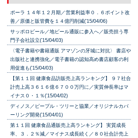
ポーラ １４年１２月期／営業利益率０．６ポイント改
善／原価と販管費を１４億円削減('15/04/06)
サッポロビール／地ビール通販に参入へ／販売担う専
門子会社設立('15/04/03)
〈電子書籍や書籍通販 アマゾンの牙城に対抗〉 書店や
出版社と連携強化／電子書籍の認知高め書店顧客の利
用促進も('15/04/03)
【第１１回 健康食品訪販売上高ランキング】 ９７社合
計売上高３６１６億６７００万円に／実質伸長率はマ
イナス０・１％('15/04/02)
ディノス／ピープル・ツリーと協業／オリジナルカバ
ーリング開発('15/04/01)
第１１回 健康食品通販売上高ランキング】 実質成長
率、３．２％減／マイナス成長続く／８０社合計売上