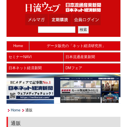
Home
データ販売の「ネット経済研究所」
セミナーNAVI
日本流通産業新聞
日本ネット経済新聞
DMフェア
Home
通販
通販