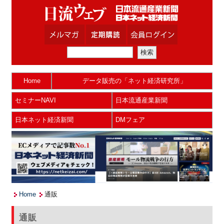
Home
データ販売の「ネット経済研究所」
セミナーNAVI
日本流通産業新聞
日本ネット経済新聞
DMフェア
Home
通販
通販