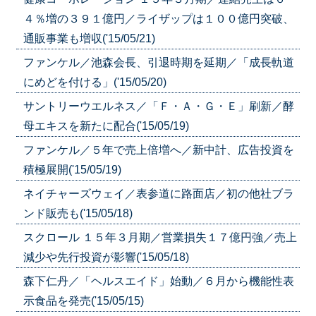
４％増の３９１億円／ライザップは１００億円突破、
通販事業も増収('15/05/21)
ファンケル／池森会長、引退時期を延期／「成長軌道
にめどを付ける」('15/05/20)
サントリーウエルネス／「Ｆ・Ａ・Ｇ・Ｅ」刷新／酵
母エキスを新たに配合('15/05/19)
ファンケル／５年で売上倍増へ／新中計、広告投資を
積極展開('15/05/19)
ネイチャーズウェイ／表参道に路面店／初の他社ブラ
ンド販売も('15/05/18)
スクロール １５年３月期／営業損失１７億円強／売上
減少や先行投資が影響('15/05/18)
森下仁丹／「ヘルスエイド」始動／６月から機能性表
示食品を発売('15/05/15)