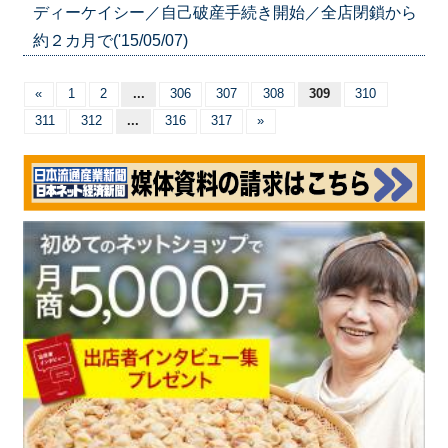
ディーケイシー／自己破産手続き開始／全店閉鎖から
約２カ月で('15/05/07)
«
1
2
...
306
307
308
309
310
311
312
...
316
317
»