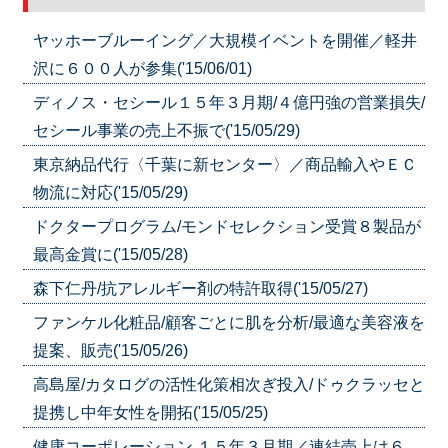
ヤッホーブルーイング／大規模イベントを開催／軽井
沢に６００人が参集('15/06/01)
ディノス・セシール１５年３月期/４億円強の営業損失/
セシール事業の売上不振で('15/05/29)
東京納品代行〈千葉に新センター〉／商品輸入やＥＣ
物流に対応('15/05/29)
ドクタープログラム/モンドセレクション受賞８製品が
最高金賞に('15/05/28)
森下仁丹/抗アレルギー剤の特許取得('15/05/27)
ファンケル化粧品/顧客ごとに肌を分析/最適な美容液を
提案、販売('15/05/26)
高島屋/カタログの活性化策相次ぎ投入/ドゥクラッセと
提携し中年女性を開拓('15/05/25)
健康コーポレーション １５年３月期／連結売上は６