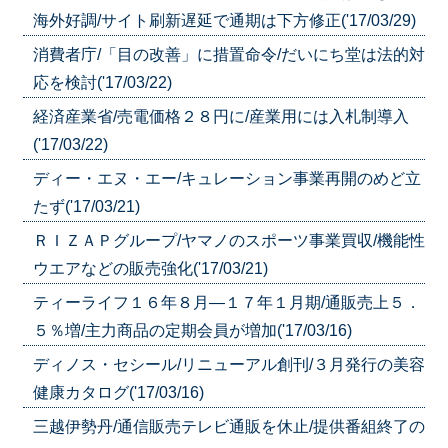
海外好調/サイト刷新遅延で通期は下方修正('17/03/29)
消費者庁/「目の改善」に措置命令/だいにち堂は法的対
応を検討('17/03/22)
経済産業省/売電価格２８円に/産業用には入札制導入
('17/03/22)
ディー・エヌ・エー/キュレーション事業再開のめど立
たず('17/03/21)
ＲＩＺＡＰグループ/ヤマノのスポーツ事業買収/機能性
ウエアなどの販売強化('17/03/21)
ティーライフ１６年８月―１７年１月期/通販売上５．
５％増/主力商品の定期会員が増加('17/03/16)
ディノス・セシール/リニューアル創刊/３月発行の美容
健康カタログ('17/03/16)
三越伊勢丹/通信販売テレビ通販を休止/提供番組終了の