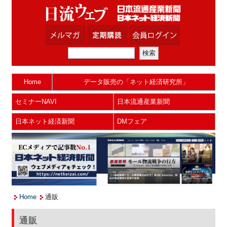
Home
データ販売の「ネット経済研究所」
セミナーNAVI
日本流通産業新聞
日本ネット経済新聞
DMフェア
Home
通販
通販