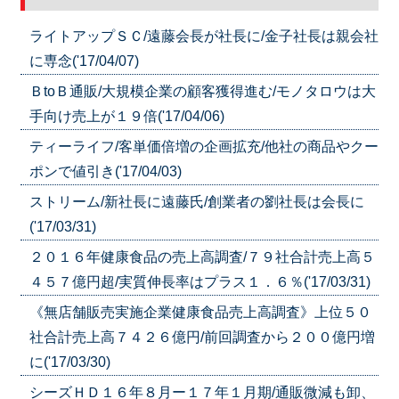
ライトアップＳＣ/遠藤会長が社長に/金子社長は親会社
に専念('17/04/07)
ＢtoＢ通販/大規模企業の顧客獲得進む/モノタロウは大
手向け売上が１９倍('17/04/06)
ティーライフ/客単価倍増の企画拡充/他社の商品やクー
ポンで値引き('17/04/03)
ストリーム/新社長に遠藤氏/創業者の劉社長は会長に
('17/03/31)
２０１６年健康食品の売上高調査/７９社合計売上高５
４５７億円超/実質伸長率はプラス１．６％('17/03/31)
《無店舗販売実施企業健康食品売上高調査》上位５０
社合計売上高７４２６億円/前回調査から２００億円増
に('17/03/30)
シーズＨＤ１６年８月ー１７年１月期/通販微減も卸、