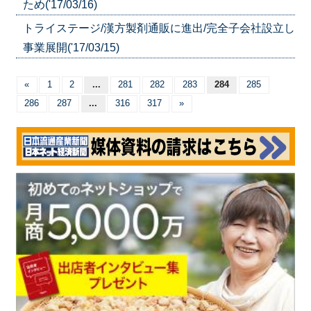
ため('17/03/16)
トライステージ/漢方製剤通販に進出/完全子会社設立し
事業展開('17/03/15)
«
1
2
...
281
282
283
284
285
286
287
...
316
317
»