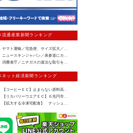
本流通産業新聞ランキング
ヤマト運輸／宅急便、サイズ拡大／…
ニュースキンジャパン／表参道にカ…
消費者庁／ニチガスの違法な取引を…
本ネット経済新聞ランキング
【コーヒーＥＣ】止まらない原料高…
【リカバリーウエアＥＣ】６兆円市…
【拡大する冷凍宅配食】 ナッシュ…