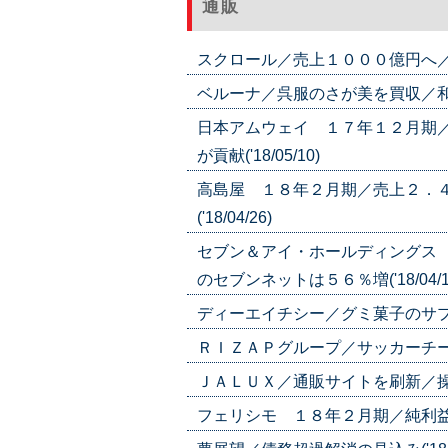
通販
スクロール／売上１０００億円へ／３カ
ベルーナ／呉服のさが美を買収／和装関
日本アムウェイ １７年１２月期
が貢献('18/05/10)
高島屋 １８年２月期／売上２．
('18/04/26)
セブン＆アイ・ホールディングス
のセブンネットは５６％増('18/04/1
ディーエイチシー／グミ菓子のサプリ／
ＲＩＺＡＰグループ／サッカーチームに
ＪＡＬＵＸ／通販サイトを刷新／操作性
フェリシモ １８年２月期／純利益は９