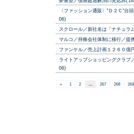
夢展望／債務超過解消の見込み('18/0
〈ファッション通販〉”Ｄ２Ｃ”台頭の
06)
スクロール／新社名は「ナチュラム」／
マルコ／持株会社体制に移行／提携や買収
ファンケル／売上計画１２６０億円／中
ライトアップショッピングクラブ／代
06)
«
1
2
...
267
268
269