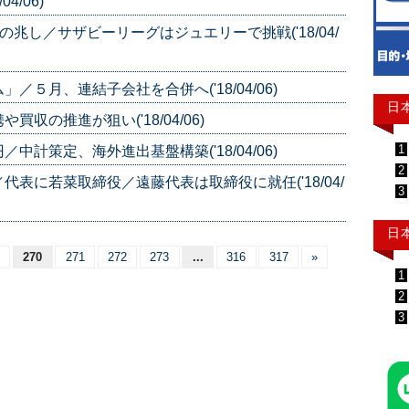
4/06)
兆し／サザビーリーグはジュエリーで挑戦('18/04/
５月、連結子会社を合併へ('18/04/06)
日
の推進が狙い('18/04/06)
1
計策定、海外進出基盤構築('18/04/06)
2
表に若菜取締役／遠藤代表は取締役に就任('18/04/
3
日
270
271
272
273
...
316
317
»
1
2
3