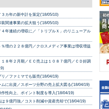
年の新中計を策定('18/05/10)
連事業の拡大狙う('18/05/10)
／４年連続の増収に／「トリプルＸ」のリニューアル
４％増の２２８億円／クロスメディア事業は増収増益
 １８年２月期／ＥＣ売上は１０８７億円／ＣＤ好調
9)
ファミマでも販売('18/04/19)
出資／スポーツ分野の売上拡大図る('18/04/19)
向上、ポイント制度を導入('18/04/19)
億円強／コスト削減や資産売却で('18/04/19)