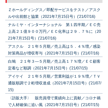
Ｚホールディングス／即配サービスをテスト／アスク
ルや出前館と協業（2021年7月15日号）('21/07/16)
ナルミヤ・インターナショナル 第１四半期／ＥＣ売
上高２１億９００万円／ＥＣ化率は２９．７％に（20
21年7月15日号）('21/07/16)
アスクル ２１年５月期／売上高は５．４％増／感染
対策商品が増収寄与（2021年7月15日号）('21/07/16)
白鳩 ２１年３―５月期／売上高１７％増／ＥＣ顧客
定着など順調（2021年7月15日号）('21/07/15)
アイケイ ２１年５月期／営業利益が１９％増／ＴＶ
通販順調で２桁増収達成（2021年7月15日号）('21/07/
15)
〈訪販大手〉 販売員増で業績向上に貢献／コロナ禍
で人材確保に追い風（2021年7月15日号）('21/07/15)