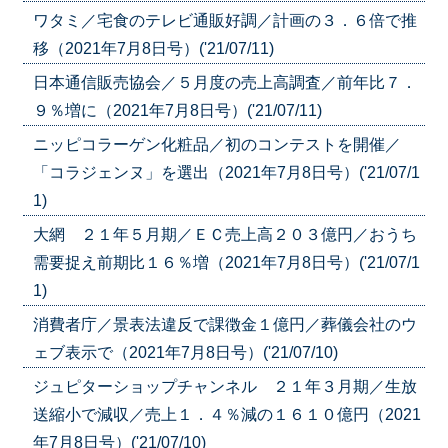
ワタミ／宅食のテレビ通販好調／計画の３．６倍で推
移（2021年7月8日号）('21/07/11)
日本通信販売協会／５月度の売上高調査／前年比７．
９％増に（2021年7月8日号）('21/07/11)
ニッピコラーゲン化粧品／初のコンテストを開催／
「コラジェンヌ」を選出（2021年7月8日号）('21/07/1
1)
大網 ２１年５月期／ＥＣ売上高２０３億円／おうち
需要捉え前期比１６％増（2021年7月8日号）('21/07/1
1)
消費者庁／景表法違反で課徴金１億円／葬儀会社のウ
ェブ表示で（2021年7月8日号）('21/07/10)
ジュピターショップチャンネル ２１年３月期／生放
送縮小で減収／売上１．４％減の１６１０億円（2021
年7月8日号）('21/07/10)