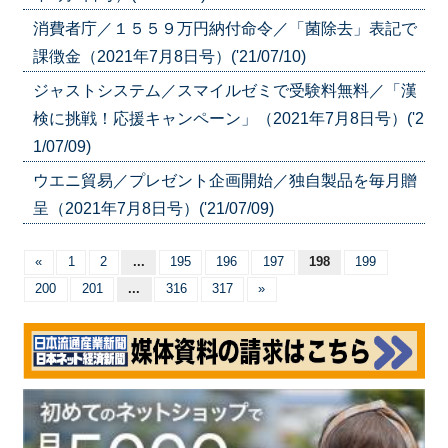
消費者庁／１５５９万円納付命令／「菌除去」表記で
課徴金（2021年7月8日号）('21/07/10)
ジャストシステム／スマイルゼミで受験料無料／「漢
検に挑戦！応援キャンペーン」（2021年7月8日号）('2
1/07/09)
ウエニ貿易／プレゼント企画開始／独自製品を毎月贈
呈（2021年7月8日号）('21/07/09)
«
1
2
...
195
196
197
198
199
200
201
...
316
317
»