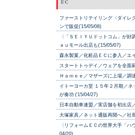
EC
ファーストリテイリング〈ダイレ
ンで販促('15/05/08)
〈「ＳＥＩＹＵドットコム」が好
ａｕモール出店も('15/05/07)
森永製菓／化粧品ＥＣに参入／エイジン
スタートトゥデイ／ウェアを全面刷新／
Ｈａｍｅｅ／マザーズに上場／調達資金で
イトーヨーカ堂 １５年２月期／
が奏功 ('15/04/27)
日本自動車連盟／実店舗を初出店／ＥＣ強
大塚家具／ネット通販再開へ／社長が意向
〈リフォームＥＣの世界大手「ハウズ
04/20)