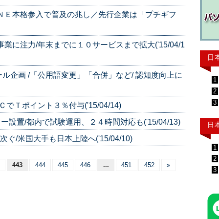
ＩＮＥ本格参入で普及の兆し／先行企業は「プチギフ
に注力/年末までに１０サービスまで拡大('15/04/1
日
ル企画 /「公用語変更」「合併」など/ 認知度向上に
1
2
3
Ｔポイント３％付与('15/04/14)
置/都内で試験運用、２４時間対応も('15/04/13)
日
/米国大手も日本上陸へ('15/04/10)
1
2
443
444
445
446
...
451
452
»
3