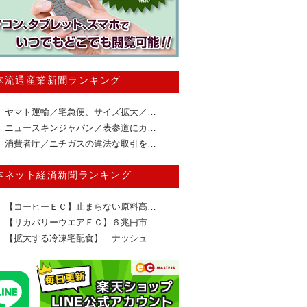
本流通産業新聞ランキング
ヤマト運輸／宅急便、サイズ拡大／…
ニュースキンジャパン／表参道にカ…
消費者庁／ニチガスの違法な取引を…
本ネット経済新聞ランキング
【コーヒーＥＣ】止まらない原料高…
【リカバリーウエアＥＣ】６兆円市…
【拡大する冷凍宅配食】 ナッシュ…