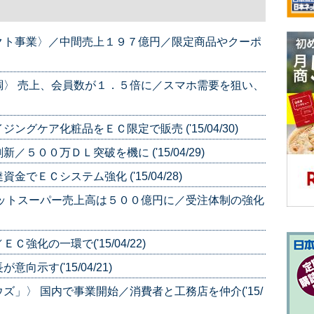
クト事業〉／中間売上１９７億円／限定商品やクーポ
調〉 売上、会員数が１．５倍に／スマホ需要を狙い、
グケア化粧品をＥＣ限定で販売 ('15/04/30)
５００万ＤＬ突破を機に ('15/04/29)
ＥＣシステム強化 ('15/04/28)
ネットスーパー売上高は５００億円に／受注体制の強化
化の一環で('15/04/22)
示す('15/04/21)
」〉 国内で事業開始／消費者と工務店を仲介('15/