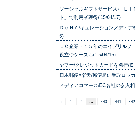
ソーシャルギフトサービス〉 Ｌ
ト」で利用者獲得('15/04/17)
ＤｅＮＡ/キュレーションメディア事業
6)
ＥＣ企業・１５年のエイプリルフー
役立つケースも('15/04/15)
ヤフー/クレジットカードを発行/ＥＣで
日本郵便×楽天/郵便局に受取ロッカー設
メディアコマース/EC各社の参入相次ぐ
«
1
2
...
440
441
442