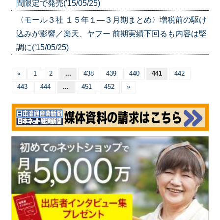
間限定で発売('15/05/25)
〈モール３社 １５年１―３月期まとめ〉増税前の駆け
込みが影響／楽天、ヤフー 前期実績下回るも内容は堅
調に('15/05/25)
«
1
2
...
438
439
440
441
442
443
444
...
451
452
»