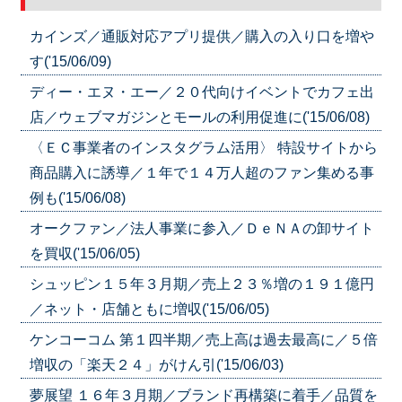
カインズ／通販対応アプリ提供／購入の入り口を増や
す('15/06/09)
ディー・エヌ・エー／２０代向けイベントでカフェ出
店／ウェブマガジンとモールの利用促進に('15/06/08)
〈ＥＣ事業者のインスタグラム活用〉 特設サイトから
商品購入に誘導／１年で１４万人超のファン集める事
例も('15/06/08)
オークファン／法人事業に参入／ＤｅＮＡの卸サイト
を買収('15/06/05)
シュッピン１５年３月期／売上２３％増の１９１億円
／ネット・店舗ともに増収('15/06/05)
ケンコーコム 第１四半期／売上高は過去最高に／５倍
増収の「楽天２４」がけん引('15/06/03)
夢展望 １６年３月期／ブランド再構築に着手／品質を