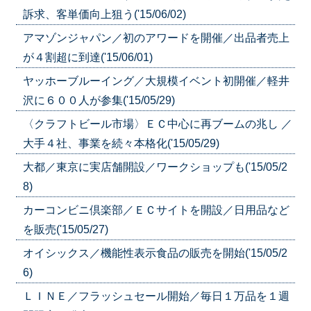
訴求、客単価向上狙う('15/06/02)
アマゾンジャパン／初のアワードを開催／出品者売上
が４割超に到達('15/06/01)
ヤッホーブルーイング／大規模イベント初開催／軽井
沢に６００人が参集('15/05/29)
〈クラフトビール市場〉ＥＣ中心に再ブームの兆し ／
大手４社、事業を続々本格化('15/05/29)
大都／東京に実店舗開設／ワークショップも('15/05/2
8)
カーコンビニ倶楽部／ＥＣサイトを開設／日用品など
を販売('15/05/27)
オイシックス／機能性表示食品の販売を開始('15/05/2
6)
ＬＩＮＥ／フラッシュセール開始／毎日１万品を１週