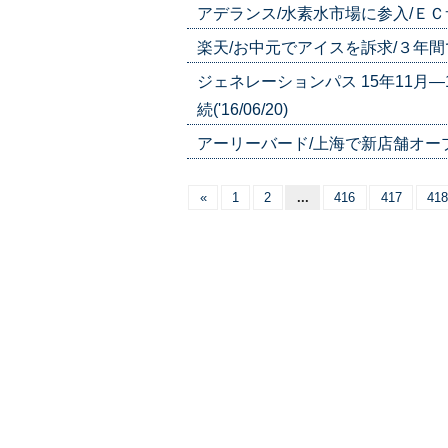
アデランス/水素水市場に参入/ＥＣサイ
楽天/お中元でアイスを訴求/３年間で２.
ジェネレーションパス 15年11月―
続('16/06/20)
アーリーバード/上海で新店舗オープン('
«
1
2
...
416
417
418