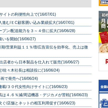
トの利便性向上で('16/07/01)
/ＥC顧客囲い込み業績拡大('16/07/01)
/配送能力を３～４倍に拡大('16/06/28)
始('16/06/27)
期/営業利益１１％増/広告宣伝を効率化、売上は微
者から日本製品を仕入れて販売('16/06/27)
々木社長は相談役に('16/06/24)
売へ('16/06/24)
３０代女性向けサイトに('16/06/23)
.６％減/周辺機器・デジカメが苦戦('16/06/23)
店舗とネットの相互利用促す('16/06/23)