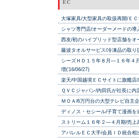
EC
大塚家具/大型家具の取扱再開/ＥＣサイ
シャツ専門店/オーダーメードの導入進む
西友/初のハイブリッド型店舗をオープン
藤波タオルサービス/冷凍品の取り扱いを開
シーズＨＤ１５年８月―１６年４月
増('16/06/27)
楽天/中国越境ＥＣサイトに旗艦店/出店
ＱＶＣジャパン/内田氏が社長に内定/佐
ＭＯＡ/6万円台の大型テレビ自主企画で発
ディノス・セシール/子育て漫画を連載/
ストリーム１６年２―４月期/売上高は４
アパレルＥＣ大手/会員ＩＤ統合相次ぐ/