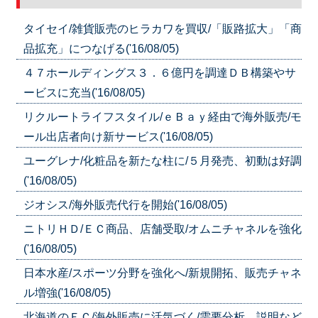
タイセイ/雑貨販売のヒラカワを買収/「販路拡大」「商
品拡充」につなげる('16/08/05)
４７ホールディングス３．６億円を調達ＤＢ構築やサ
ービスに充当('16/08/05)
リクルートライフスタイル/ｅＢａｙ経由で海外販売/モ
ール出店者向け新サービス('16/08/05)
ユーグレナ/化粧品を新たな柱に/５月発売、初動は好調
('16/08/05)
ジオシス/海外販売代行を開始('16/08/05)
ニトリＨＤ/ＥＣ商品、店舗受取/オムニチャネルを強化
('16/08/05)
日本水産/スポーツ分野を強化へ/新規開拓、販売チャネ
ル増強('16/08/05)
北海道のＥＣ/海外販売に活気づく/需要分析、説明など