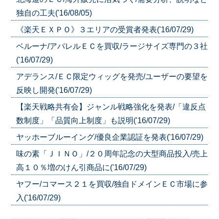
独自の工夫('16/08/05)
《楽天ＥＸＰＯ》３エリアの受賞者発表('16/07/29)
ベルーナ/アパレルＥＣを買収/ラージサイズ専門の３社
('16/07/29)
アデランス/ＥＣ限定ウィッグを発売/ユーザーの要望を
反映し開発('16/07/29)
【楽天戦略共有会】ジャンル戦略強化を発表/「違反点
数制度」「品質向上制度」も説明('16/07/29)
ヤッホーブルーイング/優良企業認証を発表('16/07/29)
味の素「ＪＩＮＯ」/２０周年記念の大型商品投入/売上
高１０％増のけん引商品に('16/07/29)
ヤフー/コマース２１を買収/独自ドメインＥＣ市場に参
入('16/07/29)