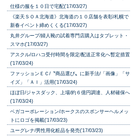
仕様の服を１０日で宅配('17/03/27)
《楽天ＳＯＡ北海道》北海道の１０店舗を表彰/札幌で
新春イベント締めくくる('17/03/27)
丸井グループ/婦人靴の試着専門店購入はタブレット・
スマホ('17/03/27)
アスクル/ロハコ受付時間を限定/配送正常化へ暫定措置
('17/03/24)
ファッションＥＣ/〝商品選び〟に新手法/「画像」「サ
イズ」「ＡＩ」活用('17/03/24)
ほぼ日/ジャスダック、上場/約６億円調達、人材確保へ
('17/03/24)
ベガコーポレーション/ホークスのスポンサーヘルメッ
トにロゴを掲載('17/03/23)
ユーグレナ/男性用化粧品を発売('17/03/23)