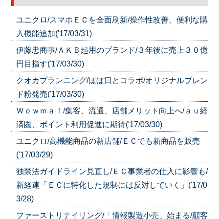
ユニクロ/スマホＥＣを全面刷新/操作性改善、便利な購
入機能追加('17/03/31)
伊藤忠商事/ＡＫＢ起用のブランド/３年後に売上３０億
円目指す('17/03/30)
クオカプランニング/ほぼ日とコラボ/オリジナルブレン
ド粉発売('17/03/30)
Ｗｏｗｍａ！/集客、流通、店舗メリット向上へ/ａｕ経
済圏、ポイント利用促進に期待('17/03/30)
ユニクロ/高機能商品の新店舗/ＥＣでも新商品を販売
('17/03/29)
独禁法ガイドライン見直し/ＥＣ事業者の仕入に影響も/
新経連「ＥＣに特化した規制には反対していく」('17/0
3/28)
ファーストリテイリング/「情報製造小売」始まる/顧客