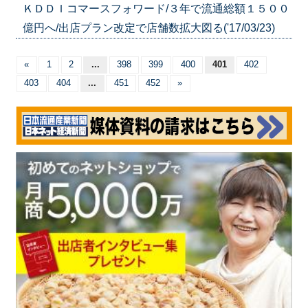
ＫＤＤＩコマースフォワード/３年で流通総額１５００
億円へ/出店プラン改定で店舗数拡大図る('17/03/23)
«
1
2
...
398
399
400
401
402
403
404
...
451
452
»