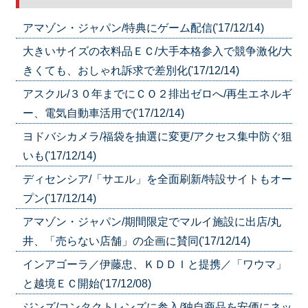
アマゾン・ジャパン/特典にゲーム配信('17/12/14)
大きいサイズの衣料品ＥＣ/大手本格参入で競争激化/大
きくても、おしゃれ訴求で差別化('17/12/14)
アスクル/３０年までにＣＯ２排出ゼロへ/再生エネルギ
ー、電気自動車活用で('17/12/14)
ヨドバシカメラ/福袋を抽選に変更/アクセス集中防ぐ狙
いも('17/12/14)
ディセンシア/「サエル」を全面刷新/特設サイトもオー
プン('17/12/14)
アマゾン・ジャパン/期間限定でマルイ施設に出店/丸
井、「売らない店舗」の企画に賛同('17/12/14)
インアゴーラ／伊藤忠、ＫＤＤＩと提携／「ワウマ」
と越境ＥＣ開始('17/12/08)
ジンズ/コンタクトレンズに参入/独自商品を安価にネッ