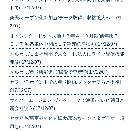
トで('17/12/07)
楽天/オープン化を加速/データ取得、収益拡大へ('17/1
2/07)
オイシックスドット大地１７年４―９月期/前年比７
６．７％増/単体中間は１７期連続増収も('17/12/07)
メルカリ/１１社利用でスタート/法人にライブ配信機能
開放('17/12/07)
メルカリ/買取機能追加/撮影で査定額('17/12/07)
ヤフー/Ｔポイントでの買取開始/ブックオフらと提携し
('17/12/07)
サイバーエージェント/ネットＴＶで通販/テレビ朝日と
新会社設立('17/12/07)
ヤマサキ/新商品でＰＲ拡大/著名なインスタグラマー起
用も('17/12/07)