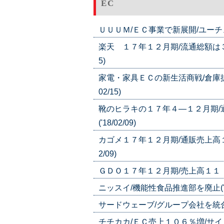
EC
ＵＵＵＭ/ＥＣ事業で新展開/ユーチュー
楽天 １７年１２月期/流通総額は３．
5)
家電・家具ＥＣの新生活商戦/倉庫拡
02/15)
靴のヒラキの１７年４―１２月期/
('18/02/09)
カゴメ１７年１２月期/通販売上高１
2/09)
ＧＤＯ１７年１２月期/売上高１１．７％
ニッスイ/機能性食品推進部を廃止('18/
サードウェーブ/グループ会社を統合('1
チチカカ/ＥＣ売上１０６％増/サイト改