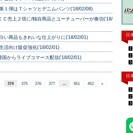
弾はＴシャツとデニムパンツ('18/02/08)
Ｃ売上２倍に/独自商品とユーチューバーが奏功('18/
日
商品もきれいな仕上がりに('18/02/01)
け販促強化('18/02/01)
1
2
からライブコマース配信('18/02/01)
3
日
374
375
376
377
...
451
452
»
1
2
3