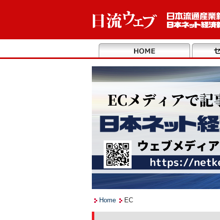
Home
EC