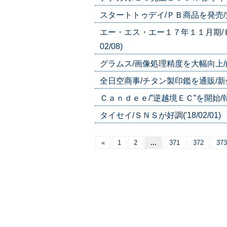
スタートトゥデイ/ＰＢ商品を発売/第１
エー・エス・エー１７年１１月期/Ｅ
02/08)
グラムス/画像処理精度を大幅向上/白い
全日空商事/チタン製印鑑を通販/新生活向
Ｃａｎｄｅｅ/”逆越境ＥＣ”を開始/韓国
タイセイ/ＳＮＳが好調('18/02/01)
«
1
2
...
371
372
373