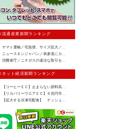
本流通産業新聞ランキング
ヤマト運輸／宅急便、サイズ拡大／…
ニュースキンジャパン／表参道にカ…
消費者庁／ニチガスの違法な取引を…
本ネット経済新聞ランキング
【コーヒーＥＣ】止まらない原料高…
【リカバリーウエアＥＣ】６兆円市…
【拡大する冷凍宅配食】 ナッシュ…