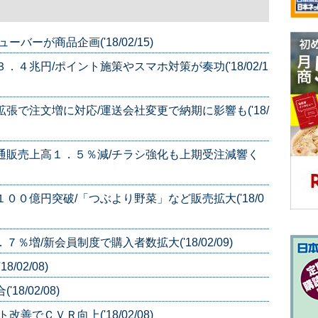
バーが商品企画('18/02/15)
４兆円/ポイント施策やスマホ対策が奏功('18/02/1
張で注文増に対応/運送会社変更で納期に影響も('18/
通販売上高１．５％減/チラシ強化も上期受注減響く
００億円突破/「つぶより野菜」など販売拡大('18/0
増/新会員制度で購入者数拡大('18/02/09)
02/08)
8/02/08)
善でＣＶＲ向上('18/02/08)